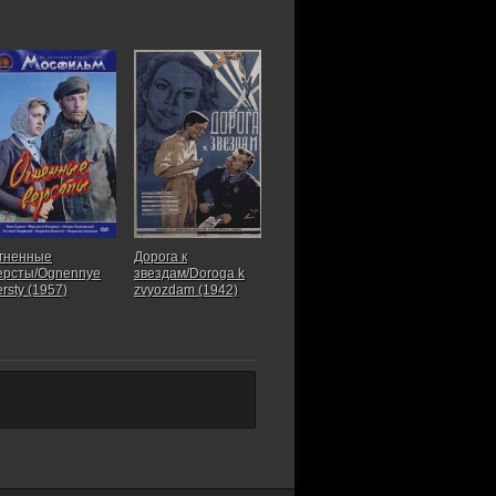
гненные
Дорога к
ерсты/Ognennye
звездам/Doroga k
ersty (1957)
zvyozdam (1942)