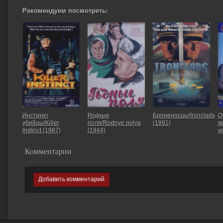
Рекомендуем посмотреть:
Инстинкт
Родные
Броненосцы/Ironclads
О
убийцы/Killer
поля/Rodnye polya
(1991)
в
Instinct (1987)
(1944)
v
Комментарии
Добавить комментарий