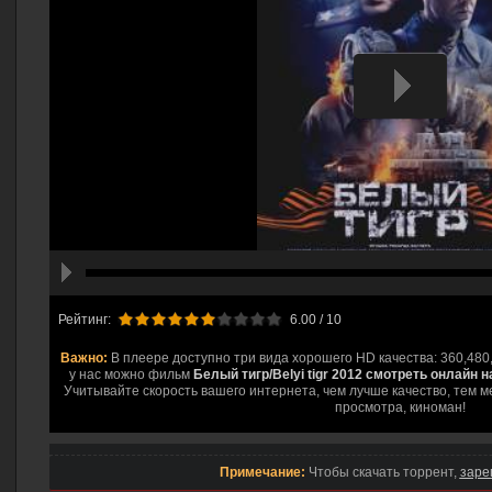
hd2160
hd1440
highres
hd1080
hd720
large
medium
small
tiny
Рейтинг:
6.00
/ 10
Важно:
В плеере доступно три вида хорошего HD качества: 360,480
у нас можно фильм
Белый тигр/Belyi tigr 2012 смотреть онлайн 
Учитывайте скорость вашего интернета, чем лучше качество, тем м
просмотра, киноман!
Примечание:
Чтобы скачать торрент,
заре