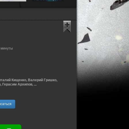
4 минуты
италий Кищенко, Валерий Гришко,
Герасим Архипов, ...
саться