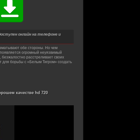
 доступен онлайн на телефоне и
изматывают обе стороны. Но чем
й появляется огромный неуязвимый
, безжалостно расстреливает своих
т для борьбы с «Белым Тигром» создать
хорошем качестве hd 720