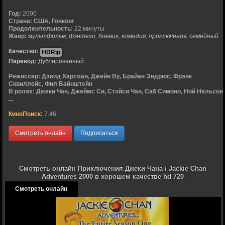
Год:
2000
Страна:
США, Гонконг
Продолжительность:
22 минуты
Жанр:
мультфильм, фэнтези, боевик, комедия, приключения, семейный
Качество:
HDRip
Перевод:
Дублированный
Режиссер:
Дэвид Хартман, Джейн Ву, Брайан Эндрюс, Фрэнк
Сквиллейс, Фил Вайнштейн
В ролях:
Джеки Чан, Джеймс Си, Стэйси Чан, Саб Симоно, Ной Нельсон,
...
КиноПоиск:
7.46
Смотреть онлайн
Подписаться
Смотреть онлайн Приключения Джеки Чана / Jackie Chan
Adventures 2000 в хорошем качестве hd 720
Смотреть онлайн