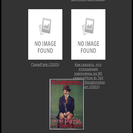
Парк/Park (2005)
Как сказать, что
отношения
закончены за 90
секунд/How to Tell
When a Relationship
Is Over (2003)