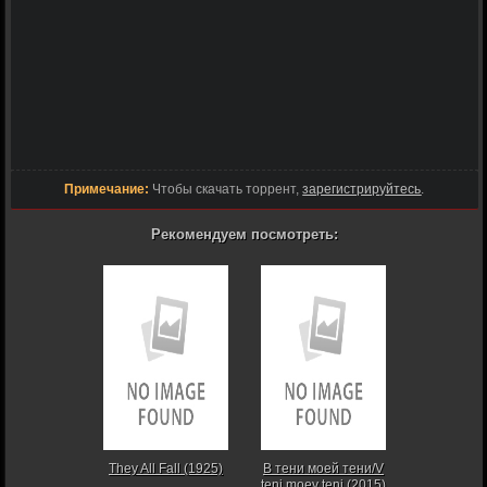
Примечание:
Чтобы скачать торрент,
зарегистрируйтесь
.
Рекомендуем посмотреть:
They All Fall (1925)
В тени моей тени/V
teni moey teni (2015)