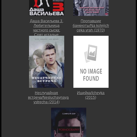
Даша Васильева 3.
Пропавшие
Любительница
банкноты/Na kolejich
частного сыска:
ceka vrah (1970)
Спят усталые
игрушки/Dasha
Vasilyeva 3.
Lyubitelynitca
chastnogo syska:
Spyat ustalye igrushki
(2004)
Неслучайная
Ищейка/Icheyka
встреча/Nesluchaynaya
(2015)
vstrecha (2014)