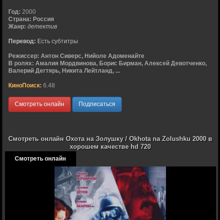
Год:
2000
Страна:
Россия
Жанр:
детектив
Перевод:
Есть субтитры
Режиссер:
Антон Сиверс, Нийоле Адоменайте
В ролях:
Амалия Мордвинова, Борис Бирман, Алексей Девотченко,
Валерий Дегтярь, Никита Лейтланд, ...
КиноПоиск:
6.48
Смотреть онлайн
Подписаться
Смотреть онлайн Охота на Золушку / Okhota na Zolushku 2000 в
хорошем качестве hd 720
Смотреть онлайн