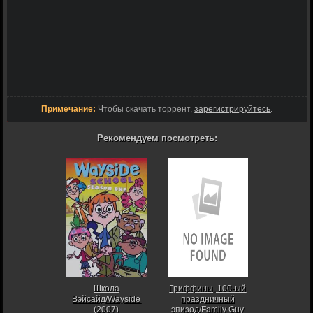
Примечание:
Чтобы скачать торрент,
зарегистрируйтесь
.
Рекомендуем посмотреть:
Школа
Гриффины, 100-ый
Вэйсайд/Wayside
праздничный
(2007)
эпизод/Family Guy