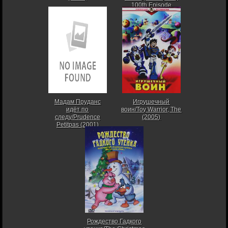
100th Episode
Celebration, The
(2007)
Мадам Пруданс
Игрушечный
идёт по
воин/Toy Warrior, The
следу/Prudence
(2005)
Petitpas (2001)
Рождество Гадкого