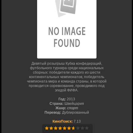
Девятый розыгрыш Кубка конфедераций,
футбольного турнира среди национальных
сборных: победители каждого из шести
континентальных чемпионатов, победитель
чемпионата мира и команда страны, в которой
проводится соревнование, проводимого под
эгидой ФИФА.
Год:
2013
Страна:
Швейцария
Жанр:
спорт
Перевод:
Дублированный
КиноПоиск:
7.13