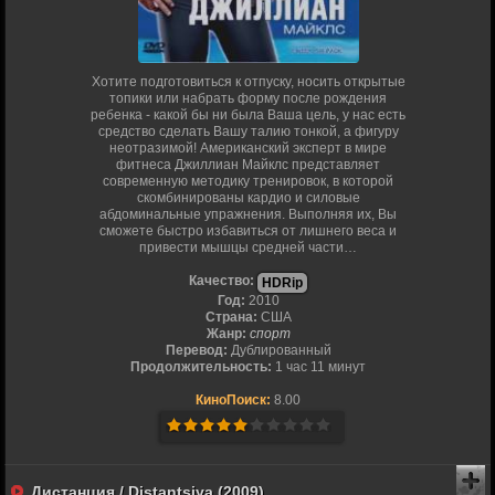
Хотите подготовиться к отпуску, носить открытые
топики или набрать форму после рождения
ребенка - какой бы ни была Ваша цель, у нас есть
средство сделать Вашу талию тонкой, а фигуру
неотразимой! Американский эксперт в мире
фитнеса Джиллиан Майклс представляет
современную методику тренировок, в которой
скомбинированы кардио и силовые
абдоминальные упражнения. Выполняя их, Вы
сможете быстро избавиться от лишнего веса и
привести мышцы средней части…
Качество:
HDRip
Год:
2010
Страна:
США
Жанр:
спорт
Перевод:
Дублированный
Продолжительность:
1 час 11 минут
КиноПоиск:
8.00
Дистанция / Distantsiya (2009)