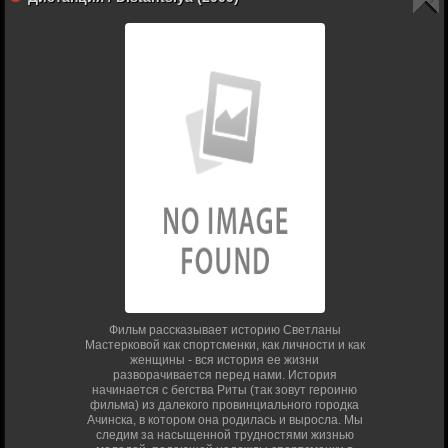
Фильм рассказывает историю Светланы
Мастерковой как спортсменки, как личности и как
женщины - вся история ее жизни
разворачивается перед нами. История
начинается с бегства Риты (так зовут героиню
фильма) из далекого провинциального городка
Ачинска, в котором она родилась и выросла. Мы
следим за насыщенной трудностями жизнью