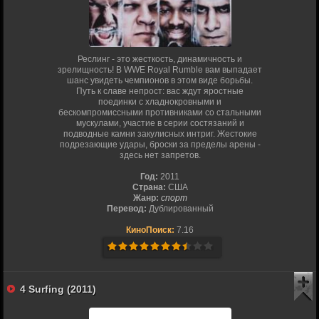
Реслинг - это жесткость, динамичность и
зрелищность! В WWE Royal Rumble вам выпадает
шанс увидеть чемпионов в этом виде борьбы.
Путь к славе непрост: вас ждут яростные
поединки с хладнокровными и
бескомпромиссными противниками со стальными
мускулами, участие в серии состязаний и
подводные камни закулисных интриг. Жестокие
подрезающие удары, броски за пределы арены -
здесь нет запретов.
Год:
2011
Страна:
США
Жанр:
спорт
Перевод:
Дублированный
КиноПоиск:
7.16
4 Surfing (2011)