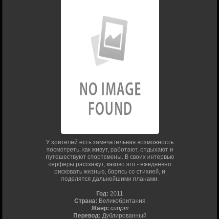
У зрителей есть замечательная возможность
посмотреть, как живут, работают, отдыхают и
путешествуют спортсмены. В своих интервью
серферы расскажут, каково это - ежедневно
рисковать жизнью, борясь со стихией, и
поделятся дальнейшими планами.
Год:
2011
Страна:
Великобритания
Жанр:
спорт
Перевод:
Дублированный