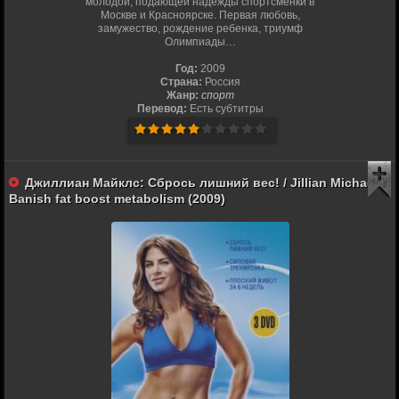
молодой, подающей надежды спортсменки в
Москве и Красноярске. Первая любовь,
замужество, рождение ребенка, триумф
Олимпиады…
Год:
2009
Страна:
Россия
Жанр:
спорт
Перевод:
Есть субтитры
Джиллиан Майклс: Сбрось лишний вес! / Jillian Michaels:
Banish fat boost metabolism (2009)