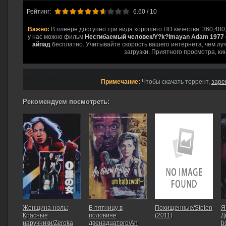
hd2160
hd1440
highres
hd1080
hd720
large
medium
small
tiny
Рейтинг:
6.60
/ 10
Важно:
В плеере доступно три вида хорошего HD качества: 360,480
у нас можно фильм
Несгибаемый человек/Y?k?lmayan Adam 1977 с
айпад
бесплатно. Учитывайте скорость вашего интернета, чем луч
загрузки. Приятного просмотра, ки
Примечание:
Чтобы скачать торрент,
заре
Рекомендуем посмотреть:
Женщина-ноль:
В пятницу в
Похищенные/Stolen
Я
Красные
половине
(2011)
Д
наручники/Zeroka
двенадцатого/An
b