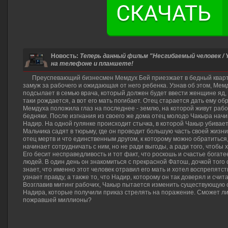
Новость:
Теперь данный фильм "Несгибаемый человек /
на телефоне и планшете!
Преуспевающий бизнесмен Мемдух Бей приезжает в бедный кварта
замуж за рабочего и ожидающая от него ребенка. Узнав об этом, Мем
подсылает в семью врача, который должен будет ввести женщине яд, 
таки рождается, а вот его мать погибает. Отец старается дать ему о
Мемдуха положила глаз на последнее - землю, на которой живут рабо
бедняки. После изгнания из своего же дома отец молодо Чакыра нач
Надир. На одной гулянке происходит стычка, в которой Чакыр убивае
Мальчика садят в тюрьму, где он проводит большую часть своей жизни,
отец мертв и что единственным другом, к которому можно обратитьс
начинает сотрудничать с ним, но не ради выгоды, а ради того, чтобы
Его бесит несправедливость и тот факт, что роскошь и счастье богат
людей. В один день он знакомиться с прекрасной Фатош, дочкой того
знает, что именно этот человек отравил его мать и хотел воспрепятст
узнает правду, а также то, что Надир, которому он так доверял и счи
Возглавив митинг рабочих, Чакыр пытается изменить существующую 
Надира, которые получили приказ стрелять на поражение. Сможет ли 
пожравшей миллионы?