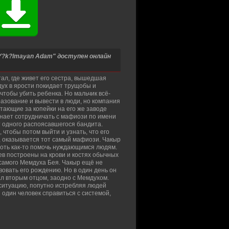
 Y?k?lmayan Adam" доступен онлайн
л, где живет его сестра, вышедшая
дух в ярости покидает трущобы и
чтобы убить ребенка. Но мальчик всё-
бразование и вывести в люди, но компания
тающие за копейки на его же заводе
инает сотрудничать с мафиози по имени
т одного распоясавшегося бандита.
 чтобы потом выйти и узнать, что его
я, оказывается тот самый мафиози. Чакыр
 хоть как-то помочь нуждающимся людям.
еев построены на крови и костях обычных
 самого Мемдуха Бея. Чакыр ещё не
вовать его рождению. Но в один день он
тал вторым отцом, заодно с Мемдухом.
ситуацию, попутно истребляя людей
один человек справиться с системой,