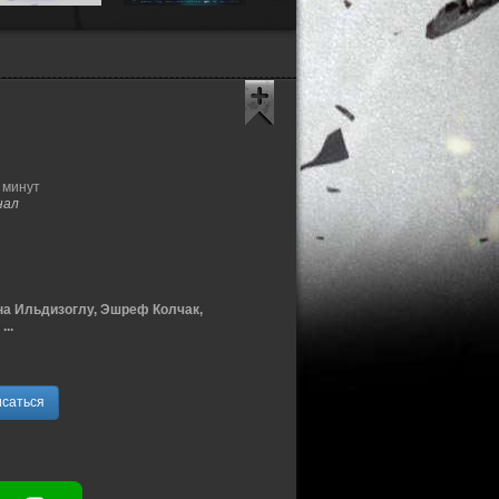
 минут
нал
а Ильдизоглу, Эшреф Колчак,
..
саться