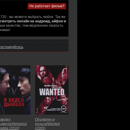
Не работает фильм?
,720 - вы можете выбрать любое. Так же
мотреть онлайн на андроид, айфон и
ше качество, тем медленнее скорость
номан!
гистрируйтесь
.
 видел
Объявлен в
ьявола/Akmareul
розыск/Wanted
oatda (2010)
(2005)