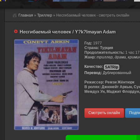
Главная
»
Триллер
» Несгибаемый человек - смотреть онлайн
Несгибаемый человек / Y?k?lmayan Adam
Год:
1977
Страна:
Турция
Продолжительность:
1 час 17
Жанр:
триллер, драма, крими
Качество:
SATRip
Перевод:
Дублированный
Режиссер:
Ремзи Жёнтюрк
В ролях:
Джюнейт Аркын, Сун
Мемдух Ун, Маджит Флордун, .
Смотреть онлайн
Подпи