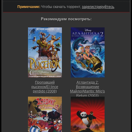
Примечание:
Чтобы скачать торрент,
зарегистрируйтесь
.
Рекомендуем посмотреть:
Пропавший
Атлантида 2:
рысенок/El lince
Возвращение
perdido (2008)
Майло/Atlantis: Milo's
Return (2003)