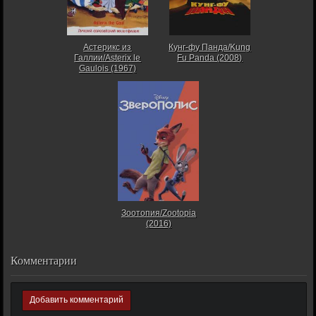
Астерикс из
Кунг-фу Панда/Kung
Галлии/Asterix le
Fu Panda (2008)
Gaulois (1967)
Зоотопия/Zootopia
(2016)
Комментарии
Добавить комментарий