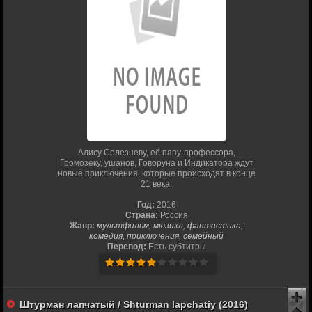
Алису Селезневу, её папу-профессора,
Громозеку, ушанов, Говоруна и Индикатора ждут
новые приключения, которые происходят в конце
21 века.
Год:
2016
Страна:
Россия
Жанр:
мультфильм, мюзикл, фантастика,
комедия, приключения, семейный
Перевод:
Есть субтитры
Штурман лапчатый / Shturman lapchatiy (2016)