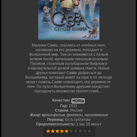
Мальчик Савва, спасаясь от злобных гиен,
напавших на его деревню, попадает в
Волшебный мир. Там он знакомится с белым
волком Ангой, маленьким смешным розовым
Пусиком, странным полубароном Фафлом и
очаровательной дочкой шамана Нанти. Новые
друзья помогают Савве добраться до
Волшебника, который живёт на горе и по легенде
может помочь Савве освободить его деревню от
гиен. По пути к Волшебнику друзьям предстоит
преодолеть множество препятствий,…
Качество:
HDRip
Год:
2015
Страна:
Россия
Жанр:
мультфильм, фэнтези, приключения
Перевод:
Есть субтитры
Продолжительность:
1 час 25 минут