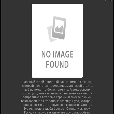
Главный герой - толстый гусь по имени Степан,
который является посмешищем для всей стаи, а
всё потому, что боится летать. А ведь совсем
скоро гуси должны сняться с насиженных мест и
отправиться в тёплые страны, и вместе с ними
возлюбленная Степана красавица Руза, которой,
правда, также интересуется и красавчик Орланд.
Но однажды судьба бросает Степану вызову.
Гусю, на пару с закадычным другом воробьём