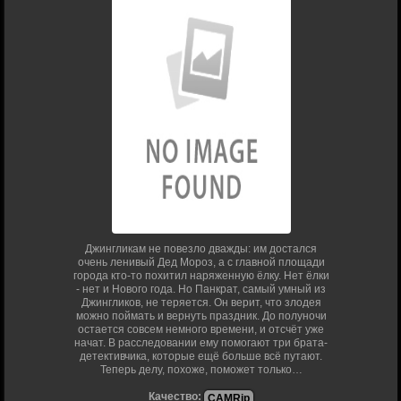
Джингликам не повезло дважды: им достался
очень ленивый Дед Мороз, а с главной площади
города кто-то похитил наряженную ёлку. Нет ёлки
- нет и Нового года. Но Панкрат, самый умный из
Джингликов, не теряется. Он верит, что злодея
можно поймать и вернуть праздник. До полуночи
остается совсем немного времени, и отсчёт уже
начат. В расследовании ему помогают три брата-
детективчика, которые ещё больше всё путают.
Теперь делу, похоже, поможет только…
Качество:
CAMRip