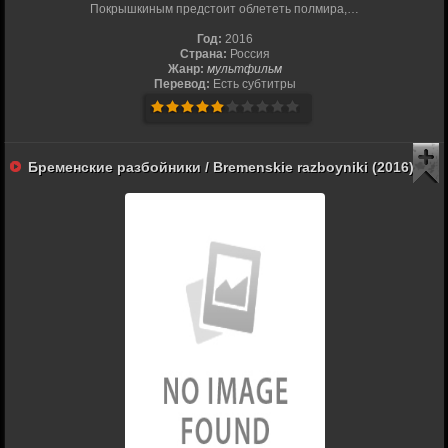
Покрышкиным предстоит облететь полмира,…
Год:
2016
Страна:
Россия
Жанр:
мультфильм
Перевод:
Есть субтитры
Бременские разбойники / Bremenskie razboyniki (2016)