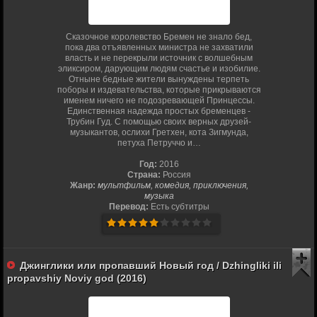
Сказочное королевство Бремен не знало бед,
пока два отъявленных министра не захватили
власть и не перекрыли источник с волшебным
эликсиром, дарующим людям счастье и изобилие.
Отныне бедные жители вынуждены терпеть
поборы и издевательства, которые прикрываются
именем ничего не подозревающей Принцессы.
Единственная надежда простых бременцев -
Трубин Гуд. С помощью своих верных друзей-
музыкантов, ослихи Гретхен, кота Зигмунда,
петуха Петруччо и…
Год:
2016
Страна:
Россия
Жанр:
мультфильм, комедия, приключения,
музыка
Перевод:
Есть субтитры
Джинглики или пропавший Новый год / Dzhingliki ili
propavshiy Noviy god (2016)