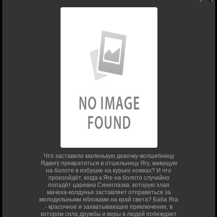
Что заставило маленькую девочку-волшебницу
Ядвигу превратиться в отшельницу Ягу, живущую
на болоте в избушке на курьих ножках? И что
произойдёт, когда к Яге на болото случайно
попадёт царевна Синеглазка, которую злая
мачеха-колдунья заставляет отправиться за
молодильными яблоками на край света? Баба Яга
- красочное и захватывающее приключение, в
котором сила дружбы и веры в людей побеждает