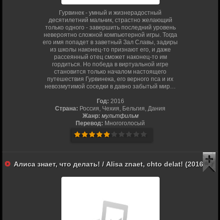
Гурвинек - умный и жизнерадостный
десятилетний мальчик, страстно желающий
только одного - завершить последний уровень
невероятно сложной компьютерной игры. Тогда
его имя попадет в заветный Зал Славы, задиры
из школы наконец-то признают его, и даже
рассеянный отец сможет наконец-то им
гордиться. Но победа в виртуальной игре
становится только началом настоящего
путешествия Гурвинека, его верного пса и их
невозмутимой соседки в давно забытый мир…
Год:
2016
Страна:
Россия, Чехия, Бельгия, Дания
Жанр:
мультфильм
Перевод:
Многоголосый
Алиса знает, что делать! / Alisa znaet, chto delat! (2016)