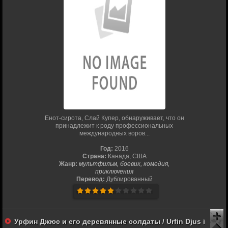
Енот-сирота, Слай Купер, обнаруживает, что он
принадлежит к роду профессиональных
международных воров...
Год:
2016
Страна:
Канада, США
Жанр:
мультфильм, боевик, комедия,
приключения
Перевод:
Дублированный
Урфин Джюс и его деревянные солдаты / Urfin Djus i