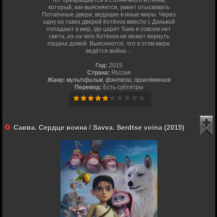
Тот превращается в Солнечного котёнка,
который, как выясняется, умеет отыскивать
Потаённые двери, ведущие в иные миры. Через
одну из таких дверей Котёнок вместе с Данькой
попадают в мир, где царит Тьма и совсем нет
света, из-за чего Котёнок не может вернуть
пацана домой. Выясняется, что в этом мире
ведётся война…
Год:
2015
Страна:
Россия
Жанр:
мультфильм, фэнтези, приключения
Перевод:
Есть субтитры
Савва. Сердце воина / Savva. Serdtse voina (2015)