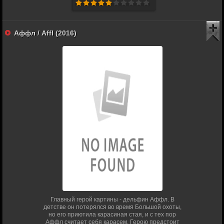
Аффл / Affl (2016)
Главный герой картины - дельфин Аффл. В
детстве он потерялся во время Большой охоты,
но его приютила карасиная стая, и с тех пор
Аффл считает себя карасем. Герою предстоит