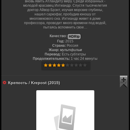
вновь явить Атландиту миру. Среди избранных -
молодой красавец Ихтиандр. Спустя тысячелетия
доктор Айвор Брэнт, изучая морские глубины,
нашел саркофаг, пробудив юношу от
многовекового сна. Ихтиандр живет в доме
профессора, проводит много времени под водой,
пытаясь вспомнить свое…
Качество:
HDRip
Год:
2015
Страна:
Россия
Жанр:
мультфильм
Перевод:
Есть субтитры
Продолжительность:
1 час 24 минуты
Крепость / Krepost (2015)