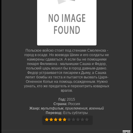
Польское войско стоит под стенами Смоленска -
город в осаде. Но воевода Шеин и его солдаты не
намерены сдаваться. А если бы не помощники
пекаря Филимона - мальчишки Сашка и Федор,
польский царь вошел бы в город давным-давно.
Федор устраивается писарем к Дьяку, а Сашка
лепит бомбы из теста и пытается вызвать Царя-
Огненное Копье на помощь осажденным. Нужно
узнать, кто же предатель и перехитрить коварных
врагов.
Год:
2015
Страна:
Россия
Жанр:
мультфильм, приключения, военный
Перевод:
Есть субтитры