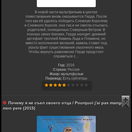
В новой части мультфильма в центре
повествования вновь оказывается Герда. После
того как ей удалось победить Снежную Королеву
и Снежного Короля, она так и не смогла отыскать
родителей, похищенных Северным Ветром. В
поисках своих близких, Герда находит древний
артефакт троллей Камень Льда и Пламени, но
вместо исполнения желаний, камень ставит под
угрозу факт существования сказочного мира.
Чтобы вернуть равновесие Герде предстоит
справиться с…
Год:
2016
Страна:
Россия
Жанр:
мультфильм
Перевод:
Есть субтитры
Почему я не съел своего отца / Pourquoi j'ai pas mange
mon pere (2015)