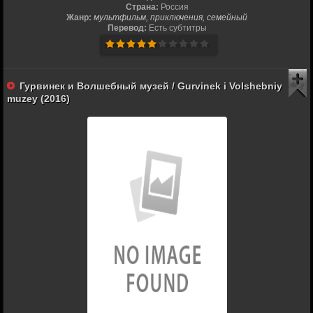
Страна:
Россия
Жанр:
мультфильм, приключения, семейный
Перевод:
Есть субтитры
Гурвинек и Волшебный музей / Gurvinek i Volshebniy
muzey (2016)