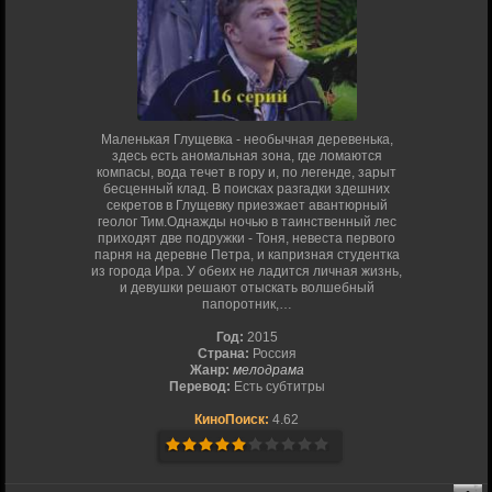
Маленькая Глущевка - необычная деревенька,
здесь есть аномальная зона, где ломаются
компасы, вода течет в гору и, по легенде, зарыт
бесценный клад. В поисках разгадки здешних
секретов в Глущевку приезжает авантюрный
геолог Тим.Однажды ночью в таинственный лес
приходят две подружки - Тоня, невеста первого
парня на деревне Петра, и капризная студентка
из города Ира. У обеих не ладится личная жизнь,
и девушки решают отыскать волшебный
папоротник,…
Год:
2015
Страна:
Россия
Жанр:
мелодрама
Перевод:
Есть субтитры
КиноПоиск:
4.62