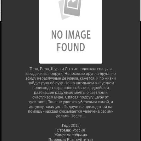
Таня, Вера, Шура и Светик - одноклассницы и
закадычные подруги. Непохожие друг на друга, но
всюду неразлучные девчонки, кажется, и по жизни
пойдут рука об руку. Но на школьном выпускном
происходит страшное событие, вдребезги
разбившее радужные мечты о светлом и
счастливом мире. Спасая подругу Шуру от
хулиганов, Тане не удается уберечься самой, и
девушку насилуют. Подруги не приходят ей на
помощь - каждая оказывается увлечена своими
делами.После…
Год:
2015
Страна:
Россия
Жанр:
мелодрама
Перевод:
Есть субтитры