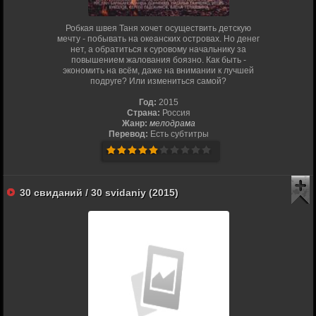
Робкая швея Таня хочет осуществить детскую
мечту - побывать на океанских островах. Но денег
нет, а обратиться к суровому начальнику за
повышением жалования боязно. Как быть -
экономить на всём, даже на внимании к лучшей
подруге? Или измениться самой?
Год:
2015
Страна:
Россия
Жанр:
мелодрама
Перевод:
Есть субтитры
30 свиданий / 30 svidaniy (2015)