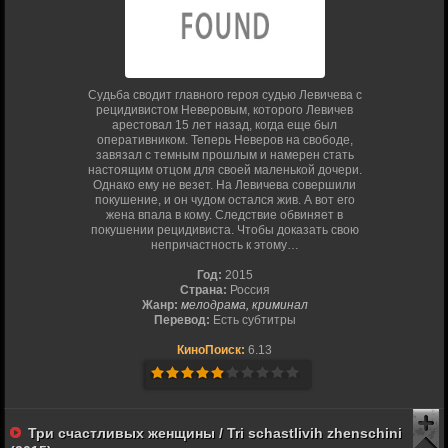
Судьба сводит главного героя судью Левичева с
рецидивистом Неверовым, которого Левичев
арестовал 15 лет назад, когда еще был
оперативником. Теперь Неверов на свободе,
завязал с темным прошлым и намерен стать
настоящим отцом для своей маленькой дочери.
Однако ему не везет. На Левичева совершили
покушение, и он чудом остался жив. А вот его
жена впала в кому. Следствие обвиняет в
покушении рецидивиста. Чтобы доказать свою
непричастность к этому…
Год:
2015
Страна:
Россия
Жанр:
мелодрама, криминал
Перевод:
Есть субтитры
КиноПоиск:
6.13
Три счастливых женщины / Tri schastlivih zhenschini