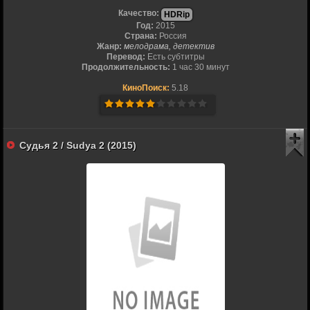
Качество:
HDRip
Год:
2015
Страна:
Россия
Жанр:
мелодрама, детектив
Перевод:
Есть субтитры
Продолжительность:
1 час 30 минут
КиноПоиск:
5.18
Судья 2 / Sudya 2 (2015)