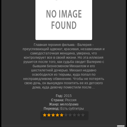
Главная героиня фильма - Валерия -
преуспевающий адвокат, красивая, независимая и
самодостаточная женщина, уверена, что
контролирует все в своей жизни. Но эта иллюзия
рушится после того, как судьба сводит Валерию с
бывшим бизнесменом Михаилом и его
шестилетней дочерью. Михаил недавно
освободился из тюрьмы, куда попал по
несправедливому обвинению. Чтобы не потерять
свою дочь, он вынужден похитить ее из детского
дома, куда девочку поместили после…
Год:
2015
Страна:
Россия
Жанр:
мелодрама
Перевод:
Есть субтитры