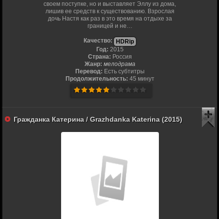
своем поступке, но и выставляет Эллу из дома,
лишив ее средств к существованию. Взрослая
дочь Настя как раз в это время на отдыхе за
границей и не…
Качество:
HDRip
Год:
2015
Страна:
Россия
Жанр:
мелодрама
Перевод:
Есть субтитры
Продолжительность:
45 минут
Гражданка Катерина / Grazhdanka Katerina (2015)