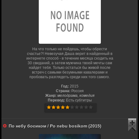
На что только не пойдешь, чтобы обрести
счастье?! Невезучая Даша верит в найденный в
интернете способ - в течение месяца сходить на
30 свиданий, а затем мужчина твоей мечты сам
найдет тебя. Только остаться бы живой после
встреч с самыми безумными кавалерами и
пробовать разглядеть среди них того самого.
Год:
2015
Страна:
Россия
Жанр:
мелодрама, комедия
Перевод:
Есть субтитры
По небу босиком / Po nebu bosikom (2015)