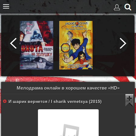
Мелодрама онлайн в хорошем качестве «HD»
И шарик вернется / I sharik vernetsya (2015)