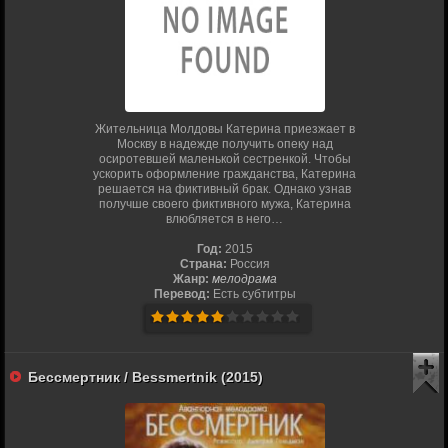
Жительница Молдовы Катерина приезжает в
Москву в надежде получить опеку над
осиротевшей маленькой сестренкой. Чтобы
ускорить оформление гражданства, Катерина
решается на фиктивный брак. Однако узнав
получше своего фиктивного мужа, Катерина
влюбляется в него…
Год:
2015
Страна:
Россия
Жанр:
мелодрама
Перевод:
Есть субтитры
Бессмертник / Bessmertnik (2015)