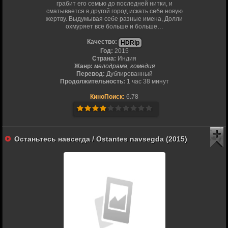
грабит его семью до последней нитки, и
сматывается в другой город искать себе новую
жертву. Выдумывая себе разные имена, Долли
охмуряет всё больше и больше…
Качество:
HDRip
Год:
2015
Страна:
Индия
Жанр:
мелодрама, комедия
Перевод:
Дублированный
Продолжительность:
1 час 38 минут
КиноПоиск:
6.78
Останьтесь навсегда / Ostantes navsegda (2015)