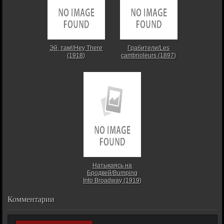
Эй, там!/Hey There
Грабители/Les
(1918)
cambrioleurs (1897)
Натыкаясь на
Бродвей/Bumping
Into Broadway (1919)
Комментарии