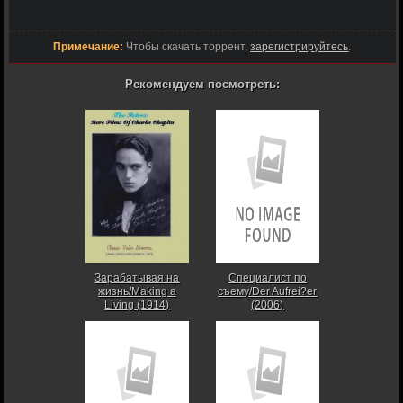
Примечание:
Чтобы скачать торрент,
зарегистрируйтесь
.
Рекомендуем посмотреть:
Зарабатывая на
Специалист по
жизнь/Making a
съему/Der Aufrei?er
Living (1914)
(2006)