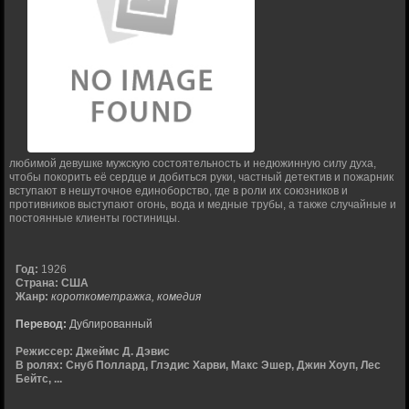
любимой девушке мужскую состоятельность и недюжинную силу духа,
чтобы покорить её сердце и добиться руки, частный детектив и пожарник
вступают в нешуточное единоборство, где в роли их союзников и
противников выступают огонь, вода и медные трубы, а также случайные и
постоянные клиенты гостиницы.
Год:
1926
Страна:
США
Жанр:
короткометражка, комедия
Перевод:
Дублированный
Режиссер:
Джеймс Д. Дэвис
В ролях:
Снуб Поллард, Глэдис Харви, Макс Эшер, Джин Хоуп, Лес
Бейтс, ...