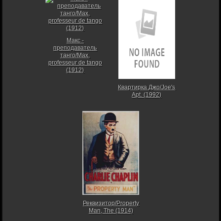
Макс -
преподаватель
танго/Max,
professeur de tango
(1912)
Квартирка Джо/Joe's
Apt. (1992)
Реквизитор/Property
Man, The (1914)