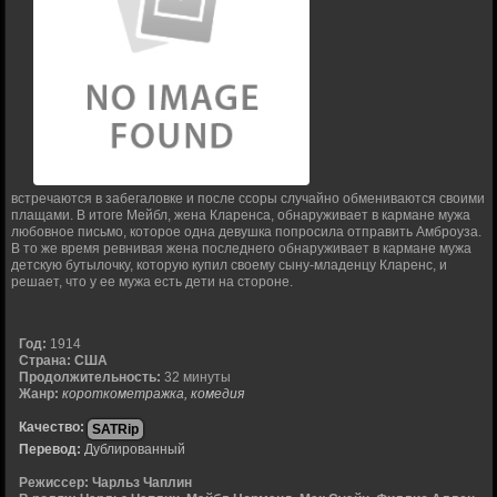
встречаются в забегаловке и после ссоры случайно обмениваются своими
плащами. В итоге Мейбл, жена Кларенса, обнаруживает в кармане мужа
любовное письмо, которое одна девушка попросила отправить Амброуза.
В то же время ревнивая жена последнего обнаруживает в кармане мужа
детскую бутылочку, которую купил своему сыну-младенцу Кларенс, и
решает, что у ее мужа есть дети на стороне.
Год:
1914
Страна:
США
Продолжительность:
32 минуты
Жанр:
короткометражка, комедия
Качество:
SATRip
Перевод:
Дублированный
Режиссер:
Чарльз Чаплин