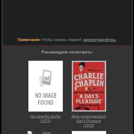
Примечание:
Чтобы скачать торрент,
зарегистрируйтесь
.
Рекомендуем посмотреть:
На даче/Na dache
День развлечений/A
(1970)
Day's Pleasure
(1919)