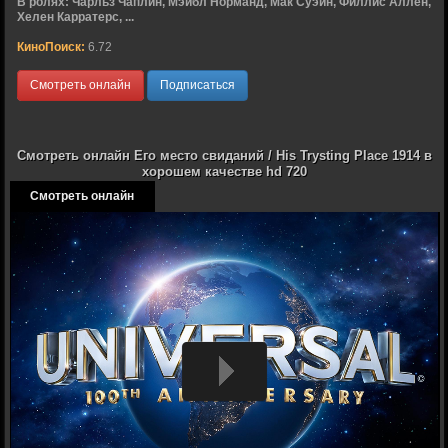
В ролях:
Чарльз Чаплин, Мэйбл Норманд, Мак Суэйн, Филлис Аллен,
Хелен Карратерс, ...
КиноПоиск:
6.72
Смотреть онлайн
Подписаться
Смотреть онлайн Его место свиданий / His Trysting Place 1914 в
хорошем качестве hd 720
Смотреть онлайн