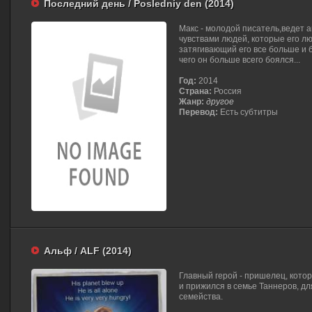
Последний день / Posledniy den (2014)
Макс - молодой писатель,ведет 
чувствами людей, которые его лю
затягивающий его все больше и 
чего он больше всего боялся...
Год:
2014
Страна:
Россия
Жанр:
другое
Перевод:
Есть субтитры
Альф / ALF (2014)
Главный герой - пришелец, кото
и прижился в семье Таннеров, д
семейства.