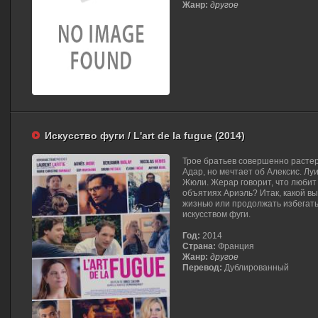
Жанр:
другое
Искусство фуги / L'art de la fugue (2014)
Трое братьев совершенно расте
Адар, но мечтает об Алексис. Лу
Жюли. Жерар говорит, что любит 
объятиях Ариэль? Итак, какой в
жизнью или продолжать избегать
искусством фуги.
Год:
2014
Страна:
Франция
Жанр:
другое
Перевод:
Дублированный