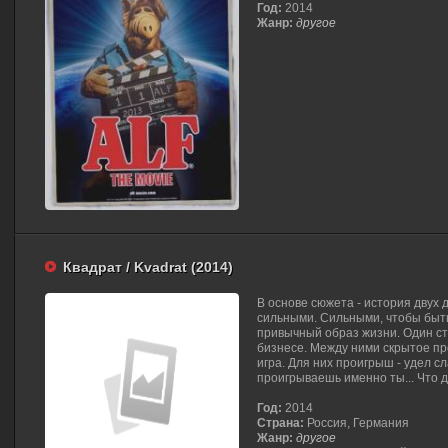
Год:
2014
Жанр:
другое
Квадрат / Kvadrat (2014)
В основе сюжета - история двух 
сильными. Сильными, чтобы быть
привычный образ жизни. Один стр
бизнесе. Между ними скрытое пр
игра. Для них проигрыш - удел сл
проигрываешь именно ты... Что 
Год:
2014
Страна:
Россия, Германия
Жанр:
другое