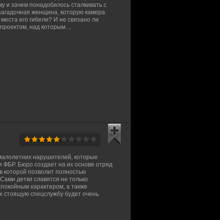
ому и зачем понадобилось сталкивать с
 загадочная женщина, которую камера
места его гибели? И не связано ли
 проектом, над которым…
малолетних нарушителей, которые
 ФБР. Бюро создает на их основе отряд
 в которой позволит полностью
Сами детки славятся не только
спокойным характером, а также
их стоящую спецслужбу будет очень