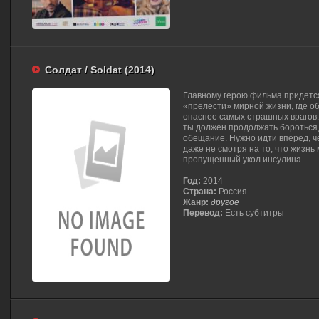
Солдат / Soldat (2014)
Главному герою фильма придется
«прелести» мирной жизни, где о
опаснее самых страшных врагов. 
ты должен продолжать бороться,
обещание. Нужно идти вперед, че
даже не смотря на то, что жизнь
пропущенный укол инсулина.
Год:
2014
Страна:
Россия
Жанр:
другое
Перевод:
Есть субтитры