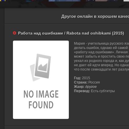
Другое онлайн в хорошем каче
Работа над ошибками / Rabota nad oshibkami (2015)
Мария - учительница русского яз
делать ошибок, однако ей само
«работу над ошибками». Личная 
может забыть и простить свою п
уехал из родного города и, как 
не дает ей идти вперед. Но одна
что после семнадцати лет разлу
Год:
2015
Страна:
Россия
Жанр:
другое
Перевод:
Есть субтитры