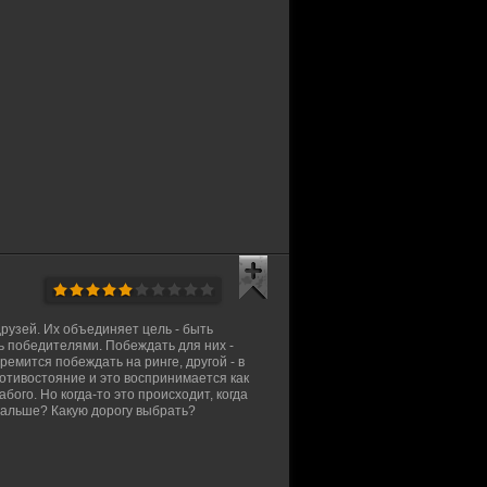
друзей. Их объединяет цель - быть
 победителями. Побеждать для них -
емится побеждать на ринге, другой - в
отивостояние и это воспринимается как
абого. Но когда-то это происходит, когда
дальше? Какую дорогу выбрать?