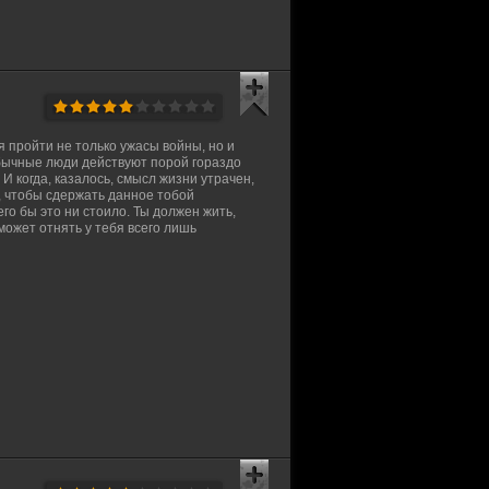
 пройти не только ужасы войны, но и
бычные люди действуют порой гораздо
И когда, казалось, смысл жизни утрачен,
 чтобы сдержать данное тобой
го бы это ни стоило. Ты должен жить,
 может отнять у тебя всего лишь