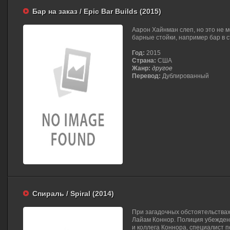
Бар на заказ / Epic Bar Builds (2015)
Аарон Хайнман слеп, но это не 
барные стойки, например бар в 
Год:
2015
Страна:
США
Жанр:
другое
Перевод:
Дублированный
Спираль / Spiral (2014)
При загадочных обстоятельствах
Лайам Коннор. Полиция убеждена
и коллега Коннора, специалист 