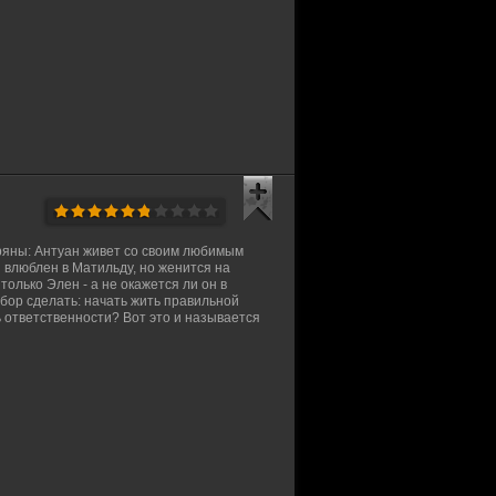
ряны: Антуан живет со своим любимым
и влюблен в Матильду, но женится на
только Элен - а не окажется ли он в
ыбор сделать: начать жить правильной
 ответственности? Вот это и называется