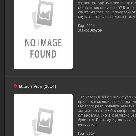
уверен: его учителя убили. Но к
моста пожилого ученого? Кто та
слежения засекла неподалеку от 
случившееся со сверхсекретным
Год:
2014
Жанр:
другое
Вайс / Vice (2014)
Это история небольшой группы 
привлекли своими способностями
быстрого реагирования, участие
амнистировать их былые грешки.
суперсилами, но и чрезмерно бе
буйством. Поэтому сделать их н
непросто...
Год:
2014