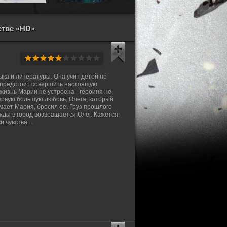
стве «HD»
ыка и литературы. Она учит детей не
й предстоит совершить настоящую
жизнь Марии не устроена - героиня не
ервую большую любовь, Олега, который
думает Мария, бросил ее. Груз прошлого
жды в город возвращается Олег. Кажется,
ки чувства…