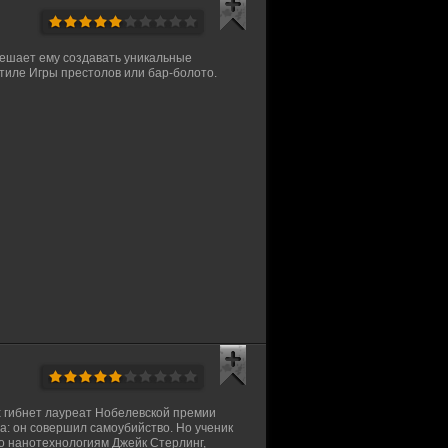
мешает ему создавать уникальные
стиле Игры престолов или бар-болото.
 гибнет лауреат Нобелевской премии
: он совершил самоубийство. Но ученик
по нанотехнологиям Джейк Стерлинг,