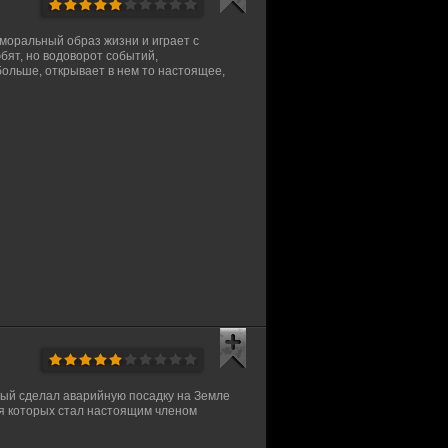
аморальный образ жизни и играет с
бят, но водоворот событий,
больше, открывает в нем то настоящее,
рый сделал аварийную посадку на Земле
ля которых стал настоящим членом