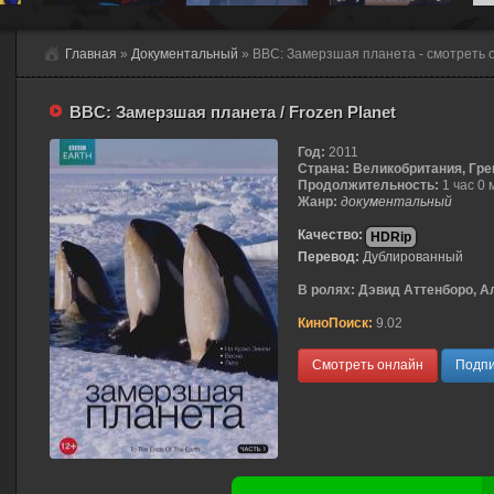
Главная
»
Документальный
» BBC: Замерзшая планета - смотреть 
BBC: Замерзшая планета / Frozen Planet
Год:
2011
Страна:
Великобритания, Гре
Продолжительность:
1 час 0 
Жанр:
документальный
Качество:
HDRip
Перевод:
Дублированный
В ролях:
Дэвид Аттенборо, Ал
КиноПоиск:
9.02
Смотреть онлайн
Подпи