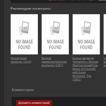
Рекомендуем посмотреть:
Территория
Вечное
Белые медведи
Ч
свободы (2014)
движение/Vechnoe
Черчилла с Юэном
в
dvizhenie (1967)
МакГрегором/Polar
v
Bears of Churchill,
with Ewan
McGregor, The
(2001)
Комментарии
Добавить комментарий