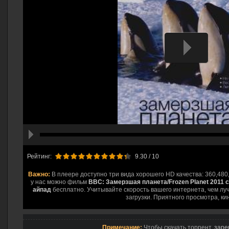
hd2160
hd1440
highres
hd1080
hd720
large
medium
small
tiny
Рейтинг:
9.30
/ 10
Важно:
В плеере доступно три вида хорошего HD качества: 360,480
у нас можно фильм
BBC: Замерзшая планета/Frozen Planet 2011 
айпад
бесплатно. Учитывайте скорость вашего интернета, чем луч
загрузки. Приятного просмотра, ки
Примечание:
Чтобы скачать торрент,
заре