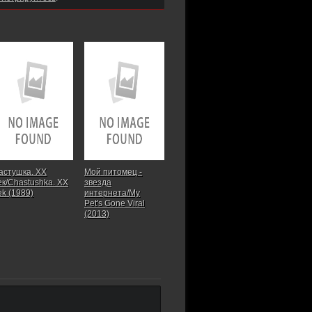
астушка. ХХ
Мой питомец -
ек/Chastushka. XX
звезда
ek (1989)
интернета/My
Pet's Gone Viral
(2013)