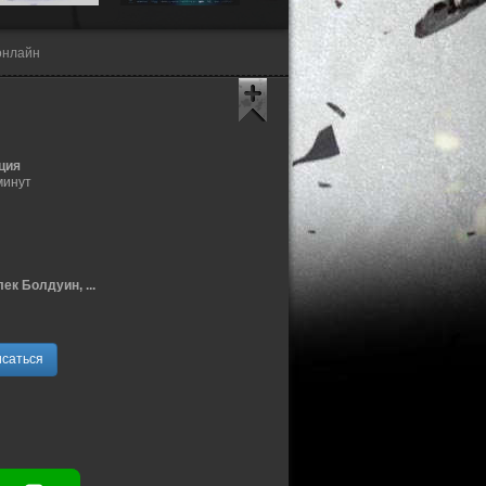
онлайн
ция
минут
ек Болдуин, ...
саться