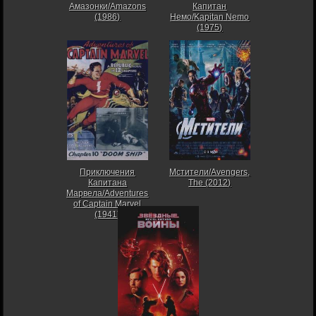
Амазонки/Amazons
Капитан
(1986)
Немо/Kapitan Nemo
(1975)
Приключения
Мстители/Avengers,
Капитана
The (2012)
Марвела/Adventures
of Captain Marvel
(1941)