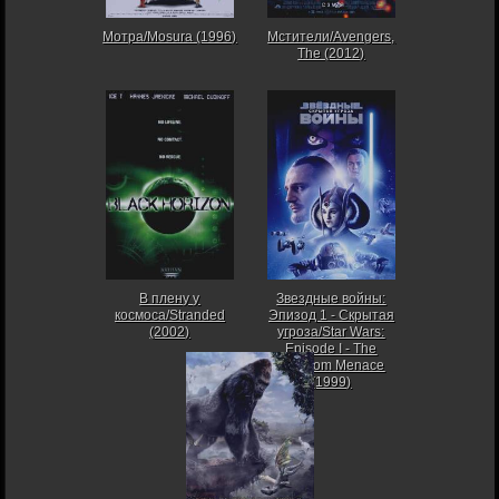
Мотра/Mosura (1996)
Мстители/Avengers,
The (2012)
В плену у
Звездные войны:
космоса/Stranded
Эпизод 1 - Скрытая
(2002)
угроза/Star Wars:
Episode I - The
Phantom Menace
(1999)