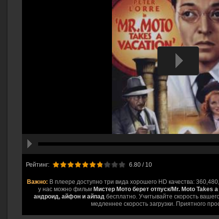
hd2160
hd1440
highres
hd1080
hd720
large
medium
small
tiny
Рейтинг:
6.80
/ 10
Важно:
В плеере доступно три вида хорошего HD качества: 360,480
у нас можно фильм
Мистер Мото берет отпуск/Mr. Moto Takes a
андроид, айфон и айпад
бесплатно. Учитывайте скорость вашего
медленнее скорость загрузки. Приятного про