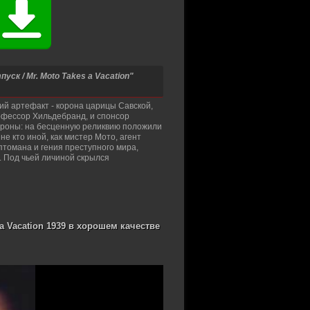
к / Mr. Moto Takes a Vacation"
й артефакт - корона царицы Савской,
офессор Хильдебранд, и спонсор
короны: на бесценную реликвию положили
не кто иной, как мистер Мото, агент
птомана и гения преступного мира,
. Под чьей личиной скрылся
a Vacation 1939 в хорошем качестве