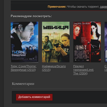
Примечание:
Чтобы скачать торрент,
заре
Рекомендуем посмотреть:
Торн: Соня/Thorne:
Наёмница/Sicario
Предел
С
Sleepyhead (2010)
(2015)
терпения/Limit,
(
The (2004)
Комментарии
Добавить комментарий