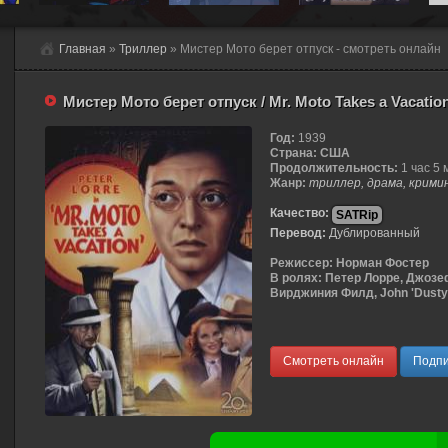
Главная
»
Триллер
» Мистер Мото берет отпуск - смотреть онлайн
Мистер Мото берет отпуск / Mr. Moto Takes a Vacatio
Год:
1939
Страна:
США
Продолжительность:
1 час 5 
Жанр:
триллер, драма, крими
Качество:
SATRip
Перевод:
Дублированный
Режиссер:
Норман Фостер
В ролях:
Петер Лорре, Джозе
Вирджиния Филд, John 'Dusty' K
Смотреть онлайн
Подпи