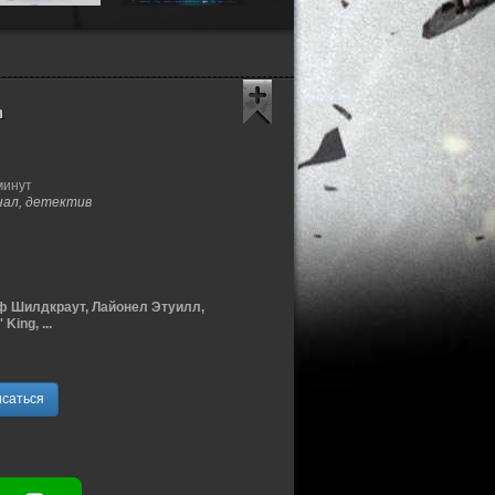
n
минут
нал, детектив
ф Шилдкраут, Лайонел Этуилл,
ing, ...
саться