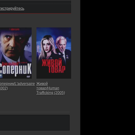
гистрируйтесь
.
оперник/L'adversaire
Живой
2002)
товар/Human
Trafficking (2005)