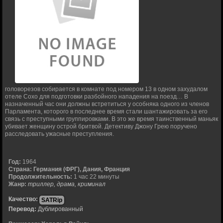
головорезов собирается в комнате под номером 13 в одном захудалом
отеле Сохо для подготовки разбойного нападения на поезд… В
назначенный час они должны встретиться у особняка одного из членов
Парламента, которого в последнее время стали шантажировать за его
связь с преступными группировками. В это же время таинственный маньяк
убивает женщину острой бритвой. Детективу Джону Грею поручено
расследовать ужасные преступления.
Год:
1964
Страна:
Германия (ФРГ), Дания, Франция
Продолжительность:
1 час 22 минуты
Жанр:
триллер, драма, криминал
Качество:
SATRip
Перевод:
Дублированный