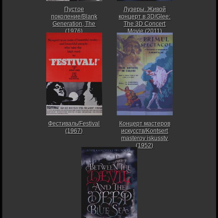
Пустое
Лузеры. Живой
поколение/Blank
концерт в 3D/Glee:
Generation, The
The 3D Concert
(1976)
Movie (2011)
Фестиваль/Festival
Концерт мастеров
(1967)
искусств/Kontsert
masterov iskusstv
(1952)