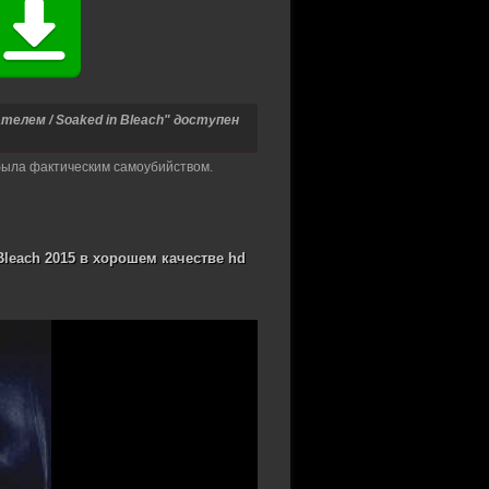
елем / Soaked in Bleach" доступен
 была фактическим самоубийством.
leach 2015 в хорошем качестве hd