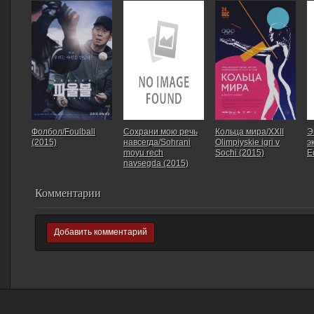
Фолбол/Foulball
Сохрани мою речь
Кольца мира/XXII
Э
(2015)
навсегда/Sohrani
Olimpiyskie igri v
э
moyu rech
Sochi (2015)
E
navsegda (2015)
Комментарии
Добавить комментарий