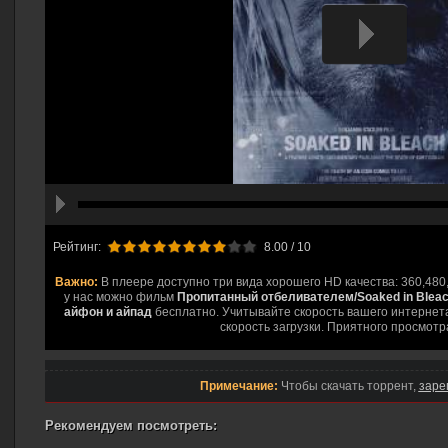
hd2160
hd1440
highres
hd1080
hd720
large
medium
small
tiny
Рейтинг:
8.00
/ 10
Важно:
В плеере доступно три вида хорошего HD качества: 360,480
у нас можно фильм
Пропитанный отбеливателем/Soaked in Bleac
айфон и айпад
бесплатно. Учитывайте скорость вашего интернета
скорость загрузки. Приятного просмотр
Примечание:
Чтобы скачать торрент,
заре
Рекомендуем посмотреть: