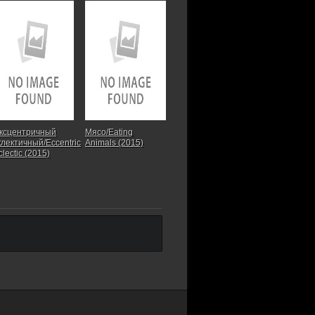
ксцентричный
Мясо/Eating
клектичный/Eccentric
Animals (2015)
clectic (2015)