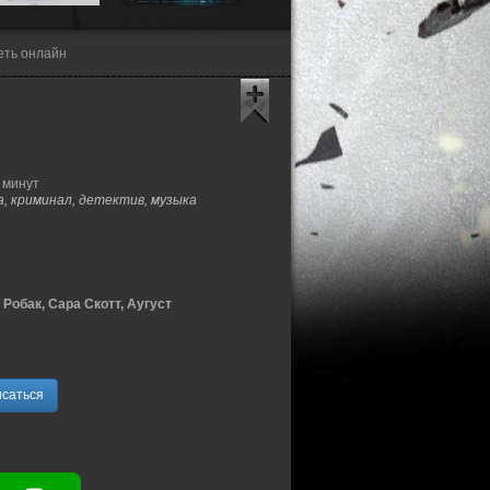
еть онлайн
 минут
, криминал, детектив, музыка
 Робак, Сара Скотт, Аугуст
саться