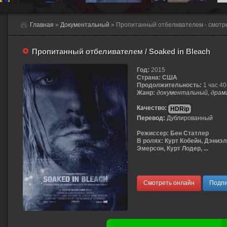
Главная
»
Документальный
» Пропитанный отбеливателем - смотр
Пропитанный отбеливателем / Soaked in Bleach
Год:
2015
Страна:
США
Продолжительность:
1 час 40
Жанр:
документальный, драма
Качество:
HDRip
Перевод:
Дублированный
Режиссер:
Бен Статлер
В ролях:
Курт Кобейн, Дэниэл
Эмерсон, Курт Лодер, ...
Смотреть онлайн
Подпи