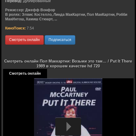
Перевод:
Дублированный
Режиссер:
Джефф Вонфор
В ролях:
Элвис Костелло, Линда МакКартни, Пол МакКартни, Робби
МакИнтош, Хамиш Стюарт, ...
КиноПоиск:
7.54
Смотреть онлайн
Подписаться
Смотреть онлайн Пол Маккартни: Возьми это там… / Put It There
1989 в хорошем качестве hd 720
Смотреть онлайн