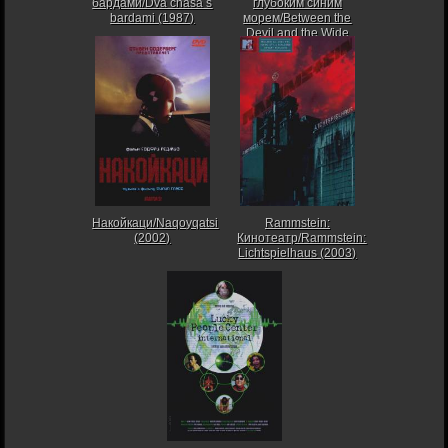
бардами/Dva chasa s
глубоким синим
bardami (1987)
морем/Between the
Devil and the Wide
Blue Sea (2005)
Накойкаци/Naqoyqatsi
Rammstein:
(2002)
Кинотеатр/Rammstein:
Lichtspielhaus (2003)