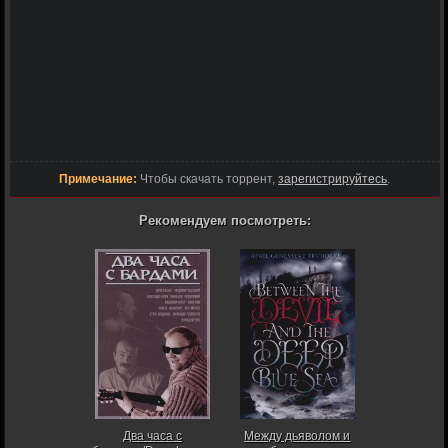
Примечание:
Чтобы скачать торрент,
зарегистрируйтесь
.
Рекомендуем посмотреть:
Два часа с
Между дьяволом и