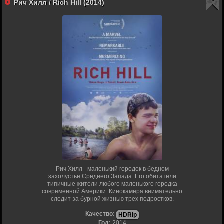
Рич Хилл / Rich Hill (2014)
Рич Хилл - маленький городок в бедном
захолустье Среднего Запада. Его обитатели
типичные жители любого маленького городка
современной Америки. Кинокамера внимательно
следит за бурной жизнью трех подростков.
Качество:
HDRip
Год:
2014