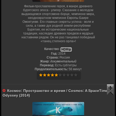
Фильм-прославление героя, в жанре древнего
бурятского эпоса - улигер. Сказание о молодом
выдающемся спортсмене-борце, чемпионе мира,
неоднократном чемпионе Европы Баире
Омоктуеве. Его главные секреты успеха - воля и
сила, а также дух родной земли-республики
Бурятия, ее исторические национальные
традиции, наследие древних предков и мудрые
наставники рядом. Он не раз танцевал победный
«танец степного орла»!
Качество:
HDRip
Год:
2014
Страна:
Россия
Жанр:
документальный
Перевод:
Есть субтитры
Продолжительность:
56 минут
Космос: Пространство и время / Cosmos: A SpaceTime
Odyssey (2014)