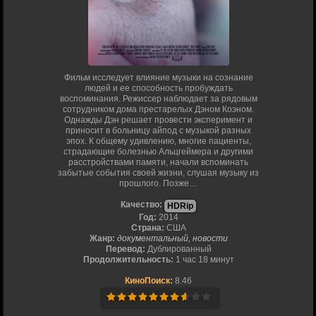
Фильм исследует влияние музыки на сознание
людей и ее способность пробуждать
воспоминания. Режиссер наблюдает за рядовым
сотрудником дома престарелых Дэном Коэном.
Однажды Дэн решает провести эксперимент и
приносит в больницу айпод с музыкой разных
эпох. К общему удивлению, многие пациенты,
страдающие болезнью Альцгеймера и другими
расстройствами памяти, начали вспоминать
забытые события своей жизни, слушая музыку из
прошлого. Позже…
Качество:
HDRip
Год:
2014
Страна:
США
Жанр:
документальный, новости
Перевод:
Дублированный
Продолжительность:
1 час 18 минут
КиноПоиск:
8.46