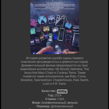
История развития шугейз-сцены первого
поколения (восьмидесятых и девяностых годов).
Документальный фильм сфокусируется на трех
важнейших коллективах: My Bloody Valentine, The
Jesus And Mary Chain и Cocteau Twins. Также
появятся такие исполнители, как Ride, Curve,
Slowdive, Swervedriver, Chapterhouse, Pale Saints,
Lush и A.R. Kane.
Качество:
HDRip
Год:
2014
Страна:
США
Жанр:
документальный, музыка
Перевод:
Дублированный