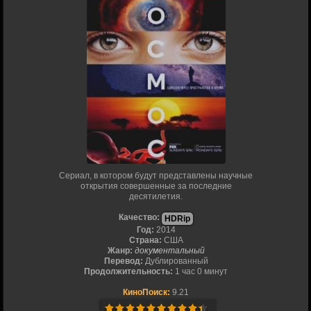
Сериал, в котором будут представлены научные
открытия совершенные за последние
десятилетия.
Качество:
HDRip
Год:
2014
Страна:
США
Жанр:
документальный
Перевод:
Дублированный
Продолжительность:
1 час 0 минут
КиноПоиск:
9.21