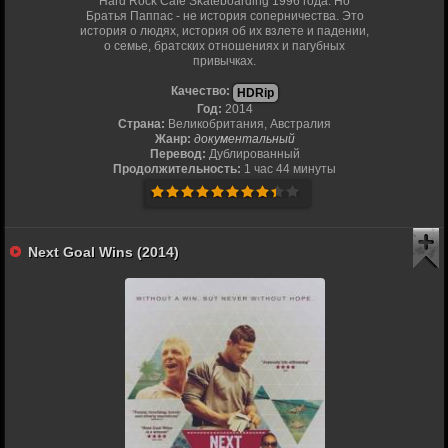
Hard Rock Cafe Skateboarding 1996 года. Но
Братья Паппас - не история соперничества. Это
история о людях, история об их взлете и падении,
о семье, братских отношениях и пагубных
привычках.
Качество:
HDRip
Год:
2014
Страна:
Великобритания, Австралия
Жанр:
документальный
Перевод:
Дублированный
Продолжительность:
1 час 44 минуты
Next Goal Wins (2014)