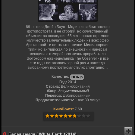
89-летняя Джейн Баун - Модильяни британского
фотопортрета: в ее строгий, но сочувственный
объектив за последние 65 лет попало огромное
количество замечательных людей из всех сфер
британской - и не только - жизни. Миниатюрная,
типично английская по внешности и манерам
женщина с камерой всю жизнь проработала
фотокором еженедельника The Observer - и все
эти годы оставалась верной раз и навсегда
выбранному портретному стилю: спонтанно…
Качество:
HDRip
Год:
2014
Страна:
Великобритания
Жанр:
документальный
Перевод:
Дублированный
Продолжительность:
1 час 30 минут
КиноПоиск:
7.60
Белая земля / White Earth (2014)