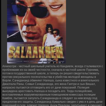
Агнихотри - честный школьный учитель из Кандивли, всегда сталкивался с
проблемами из-за своей честности, сначала в частной школе Пурнима,
потом в государственной школе, а теперь он решил свидетельствовать
против сексуального посягательства и убийства молодой женщины в
Ворли. Сачидананд обвиняет Нагеша, сына известного и влиятельного
Джаспала Раны. Семья Сачидананда, его жена Гаятри и сын Вишал,
напрасно пытаются отговорить его от дачи показаний. Полиция
вынуждена арестовать Нагеша и посадить его. Тогда полицейские,
возглавляемые коррумпированным помощником комиссара полиции
Камбле, пытаются запугать Сачидананда и следуют за ним всюду под
предлогом его защиты. Сачидананд буквально сведен с ума и в день дачи
показаний в суде, адвокат Нагеша, Ашок Прадхан, запутывает и смущает