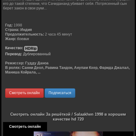
его до такой степени, что Сачидананд убивает себя. Потрясенный сын
берет закон в свои руки...
Год:
1998
Страна:
Индия
Продолжительность:
2 часа 45 минут
Жанр:
боевик
Качество:
HDRip
Перевод:
Дублированный
Режиссер:
Гудду Даноа
В ролях:
Санни Деол, Равина Тандон, Анупам Кхер, Фарида Джалал,
Маниша Койрала, ...
Смотреть онлайн
Подписаться
Смотреть онлайн За решёткой / Salaakhen 1998 в хорошем
качестве hd 720
Смотреть онлайн