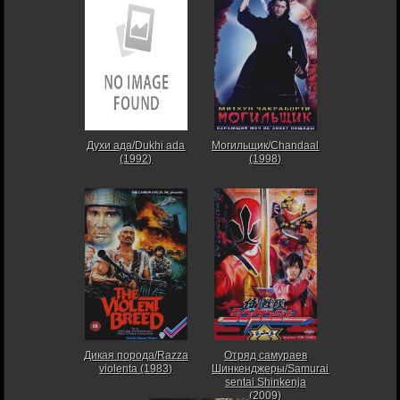
Духи ада/Dukhi ada
Могильщик/Chandaal
(1992)
(1998)
Дикая порода/Razza
Отряд самураев
violenta (1983)
Шинкенджеры/Samurai
sentai Shinkenja
(2009)