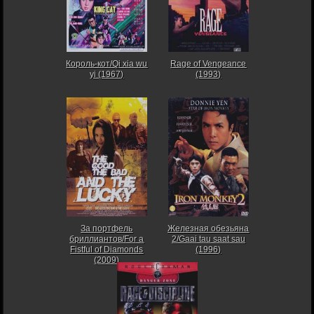
Король-кот/Qi xia wu
Rage of Vengeance
yi (1967)
(1993)
За портфель
Железная обезьяна
бриллиантов/For a
2/Gaai tau saat sau
Fistful of Diamonds
(1996)
(2009)