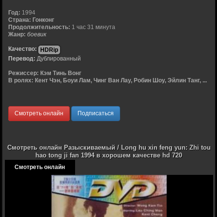
Год:
1994
Страна:
Гонконг
Продолжительность:
1 час 31 минута
Жанр:
боевик
Качество:
HDRip
Перевод:
Дублированный
Режиссер:
Кэм Тинь Вонг
В ролях:
Кент Чэн, Боуи Лам, Чинг Ван Лау, Робин Шоу, Эйлин Танг, ...
Смотреть онлайн
Подписаться
Смотреть онлайн Разыскиваемый / Long hu xin feng yun: Zhi tou
hao tong ji fan 1994 в хорошем качестве hd 720
Смотреть онлайн