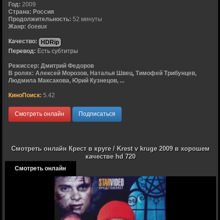
Год:
2009
Страна:
Россия
Продолжительность:
52 минуты
Жанр:
боевик
Качество:
HDRip
Перевод:
Есть субтитры
Режиссер:
Дмитрий Федоров
В ролях:
Алексей Морозов, Наталья Швец, Тимофей Трибунцев,
Людмила Максакова, Юрий Кузнецов, ...
КиноПоиск:
5.42
Смотреть онлайн
Подписаться
Смотреть онлайн Крест в круге / Krest v kruge 2009 в хорошем
качестве hd 720
Смотреть онлайн