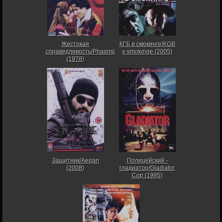
Жестокая
КГБ в смокинге/KGB
справедливость/Phaansi
v smokinge (2005)
(1978)
Защитник/Aegan
Полицейский -
(2008)
гладиатор/Gladiator
Cop (1995)