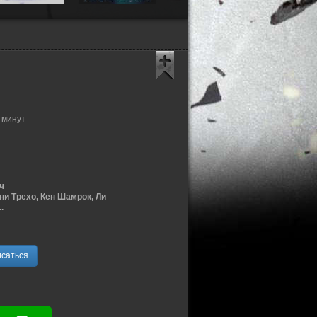
 минут
ч
ни Трехо, Кен Шамрок, Ли
.
саться