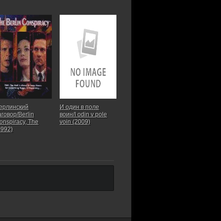
ерлинский
И один в поле
аговор/Berlin
воин/I odin v pole
onspiracy, The
voin (2009)
1992)