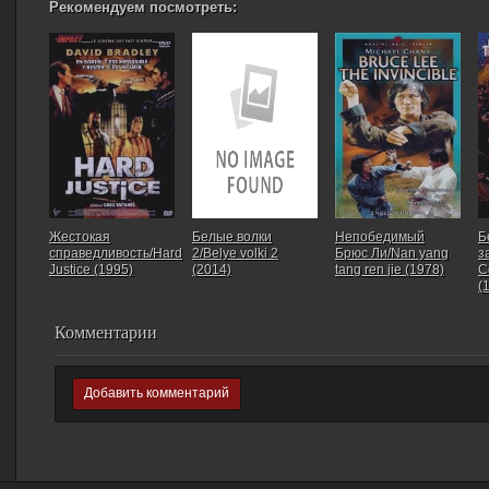
Рекомендуем посмотреть:
Жестокая
Белые волки
Непобедимый
Б
справедливость/Hard
2/Belye volki 2
Брюс Ли/Nan yang
з
Justice (1995)
(2014)
tang ren jie (1978)
C
(
Комментарии
Добавить комментарий