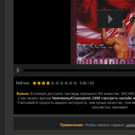
hd2160
hd1440
highres
hd1080
hd720
large
medium
small
tiny
Рейтинг:
3.80
/ 10
Важно:
В плеере доступно три вида хорошего HD качества: 360,480
у нас можно фильм
Чемпионы/Champions 1998 смотреть онлайн н
Учитывайте скорость вашего интернета, чем лучше качество, тем м
просмотра, киноман!
Примечание:
Чтобы скачать торрент,
заре