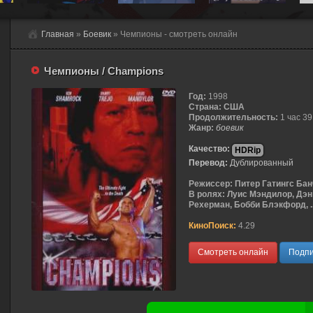
Главная
»
Боевик
» Чемпионы - смотреть онлайн
Чемпионы / Champions
Год:
1998
Страна:
США
Продолжительность:
1 час 39
Жанр:
боевик
Качество:
HDRip
Перевод:
Дублированный
Режиссер:
Питер Гатингс Бан
В ролях:
Луис Мэндилор, Дэн
Рехерман, Бобби Блэкфорд, ..
КиноПоиск:
4.29
Смотреть онлайн
Подпи