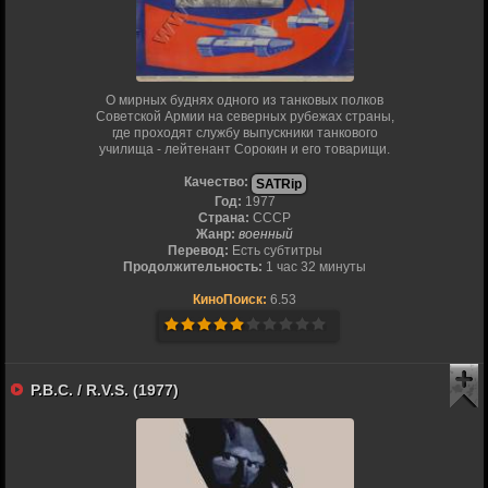
О мирных буднях одного из танковых полков
Советской Армии на северных рубежах страны,
где проходят службу выпускники танкового
училища - лейтенант Сорокин и его товарищи.
Качество:
SATRip
Год:
1977
Страна:
СССР
Жанр:
военный
Перевод:
Есть субтитры
Продолжительность:
1 час 32 минуты
КиноПоиск:
6.53
Р.В.С. / R.V.S. (1977)