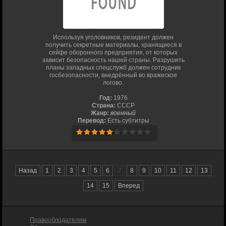
Используя уголовников, резидент должен
получить секретные материалы, хранящиеся в
сейфе оборонного предприятия, от которых
зависит безопасность нашей страны. Разрушить
планы западных спецслужб должен сотрудник
госбезопасности, внедрённый во вражеское
логово.
Год:
1976
Страна:
СССР
Жанр:
военный
Перевод:
Есть субтитры
Назад
1
2
3
4
5
6
7
8
9
10
11
12
13
14
15
Вперед
Правооблодателям