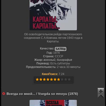
Об освободительном рейде партизанского
соединения С.А.Ковпака летом 1943 года в
Карпаты.
Качество:
SATRip
Год:
1976
Страна:
СССР
Жанр:
военный, биография
Перевод:
Есть субтитры
Продолжительность:
2 часа 33 минуты
КиноПоиск:
7.24
Всегда со мной... / Vsegda so mnoyu (1976)