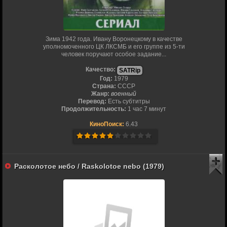
Зима 1942 года. Ивану Воронецкому в качестве
уполномоченного ЦК ЛКСМБ и его группе из 5-ти
человек поручают особое задание...
Качество:
SATRip
Год:
1979
Страна:
СССР
Жанр:
военный
Перевод:
Есть субтитры
Продолжительность:
1 час 7 минут
КиноПоиск:
6.43
Расколотое небо / Raskolotoe nebo (1979)