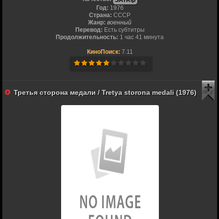
SATRip
Год:
1976
Страна:
СССР
Жанр:
военный
Перевод:
Есть субтитры
Продолжительность:
1 час 41 минута
КиноПоиск:
7.11
Третья сторона медали / Tretya storona medali (1976)