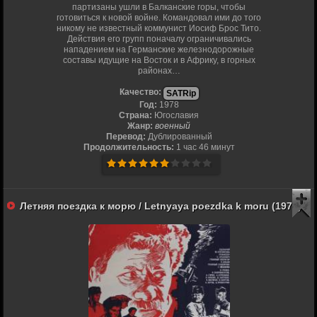
партизаны ушли в Балканские горы, чтобы
готовиться к новой войне. Командовал ими до того
никому не известный коммунист Иосиф Брос Тито.
Действия его групп поначалу ограничивались
нападением на Германские железнодорожные
составы идущие на Восток и в Африку, в горных
районах…
Качество:
SATRip
Год:
1978
Страна:
Югославия
Жанр:
военный
Перевод:
Дублированный
Продолжительность:
1 час 46 минут
Летняя поездка к морю / Letnyaya poezdka k moru (1978)