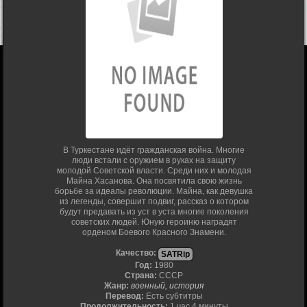
В Туркестане идёт гражданская война. Многие
люди встали с оружием в руках на защиту
молодой Советской власти. Среди них и молодая
Майна Хасанова. Она посвятила свою жизнь
борьбе за идеалы революции. Майна, как девушка
из легенды, совершит подвиг, рассказ о котором
будут предавать из уст в уста многие поколения
советских людей. Юную героиню наградят
орденом Боевого Красного Знамени.
Качество:
SATRip
Год:
1980
Страна:
СССР
Жанр:
военный, история
Перевод:
Есть субтитры
Продолжительность:
1 час 4 минуты