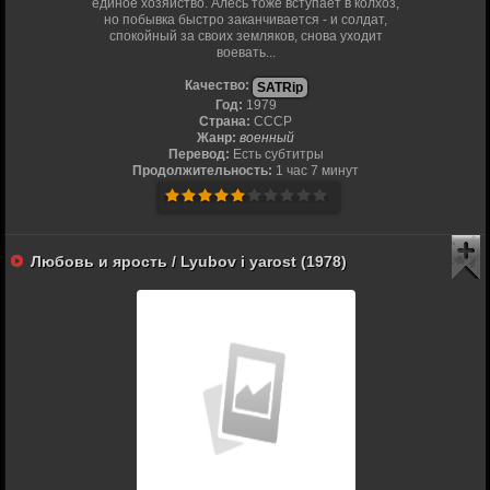
единое хозяйство. Алесь тоже вступает в колхоз,
но побывка быстро заканчивается - и солдат,
спокойный за своих земляков, снова уходит
воевать...
Качество:
SATRip
Год:
1979
Страна:
СССР
Жанр:
военный
Перевод:
Есть субтитры
Продолжительность:
1 час 7 минут
Любовь и ярость / Lyubov i yarost (1978)