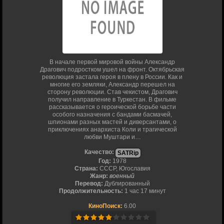
В начале первой мировой войны Александр
Драгович подростком ушел на фронт. Октябрьская
революция застала героя в плену в России. Как и
многие его земляки, Александр перешел на
сторону революции. Став чекистом, Драгович
получил направление в Туркестан. В фильме
рассказывается о героической борьбе части
особого назначения с бандами басмачей,
шпионами разных мастей и диверсантами, о
приключениях анархиста Коли и трагической
любви Муштари и…
Качество:
SATRip
Год:
1978
Страна:
СССР, Югославия
Жанр:
военный
Перевод:
Дублированный
Продолжительность:
1 час 17 минут
КиноПоиск:
6.00