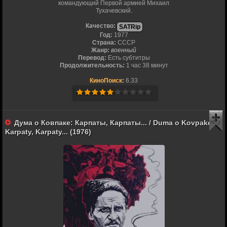
командующий Первой армией Михаил
Тухачевский.
Качество:
SATRip
Год:
1977
Страна:
СССР
Жанр:
военный
Перевод:
Есть субтитры
Продолжительность:
1 час 38 минут
КиноПоиск:
6.33
Дума о Ковпаке: Карпаты, Карпаты... / Duma o Kovpake:
Karpaty, Karpaty... (1976)