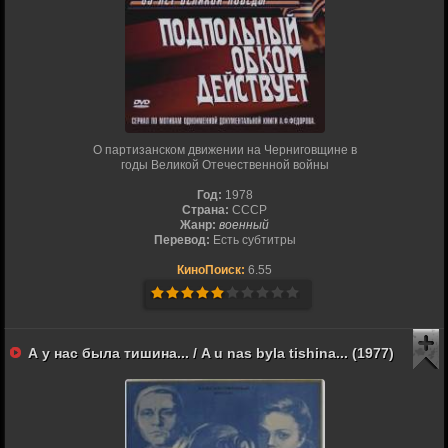
О партизанском движении на Черниговщине в
годы Великой Отечественной войны
Год:
1978
Страна:
СССР
Жанр:
военный
Перевод:
Есть субтитры
КиноПоиск:
6.55
А у нас была тишина... / A u nas byla tishina... (1977)