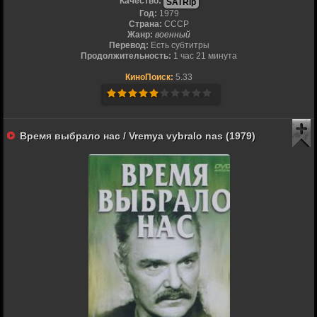
Качество:
SATRip
Год:
1979
Страна:
СССР
Жанр:
военный
Перевод:
Есть субтитры
Продолжительность:
1 час 21 минута
КиноПоиск:
5.33
Время выбрало нас / Vremya vybralo nas (1979)