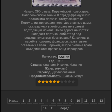
Начало XIX-го века. Пиренейский полуостров.
Наполеоновские войны. К отряду французского
полковника Ларзака, отступающего из
Португалии, присоединяются две знатные дамы,
оказавшиеся в этой стране не в самый
подходящий момент. Но по дороге на кортеж
нападает партизанский отряд под
предводительством бесстрашной Каталины и,
перебив половину французов, захватывает
остальных в плен. Впрочем, вскоре бывшие враги
объединяются против банд мародеров,…
Качество:
SATRip
Год:
1982
Страна:
Франция, Италия, Испания
Жанр:
военный
Перевод:
Дублированный
Продолжительность:
1 час 37 минут
Назад
1
2
3
4
5
6
7
8
9
10
11
12
13
14
15
Вперед