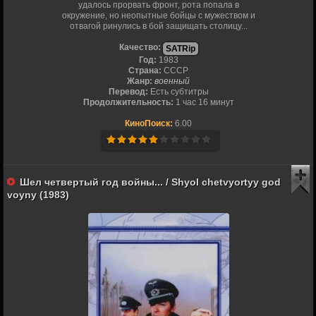
удалось прорвать фронт, рота попала в
окружение, но неопытные бойцы с мужеством и
отвагой ринулись в бой защищать столицу...
Качество:
SATRip
Год:
1983
Страна:
СССР
Жанр:
военный
Перевод:
Есть субтитры
Продолжительность:
1 час 16 минут
КиноПоиск:
6.00
Шел четвертый год войны... / Shyol chetvyortyy god
voyny (1983)