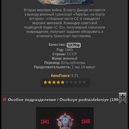
Вторая мировая война. В порту Данциг готовится
к выходу военный транспорт «Тироль», на борту
которого - отборные части СС и семьдесят
морских экипажей. Командир советской
подводной лодки «С-31», получившей серьезное
повреждение, получает задание обнаружить и
атаковать транспорт противника...
Качество:
SATRip
Год:
1985
Страна:
СССР
Жанр:
военный
Перевод:
Есть субтитры
Продолжительность:
1 час 14 минут
КиноПоиск:
5.71
Особое подразделение / Osoboye podrazdeleniye (1984)