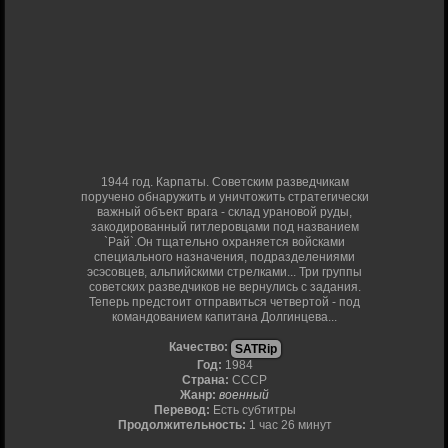
1944 год. Карпаты. Советским разведчикам
поручено обнаружить и уничтожить стратегически
важный объект врага - склад урановой руды,
закодированный гитлеровцами под названием
`Рай`.Он тщательно охраняется войсками
специального назначения, подразделениями
эсэсовцев, альпийскими стрелками... Три группы
советских разведчиков не вернулись с задания.
Теперь предстоит отправиться четвертой - под
командованием капитана Долгинцева...
Качество:
SATRip
Год:
1984
Страна:
СССР
Жанр:
военный
Перевод:
Есть субтитры
Продолжительность:
1 час 26 минут