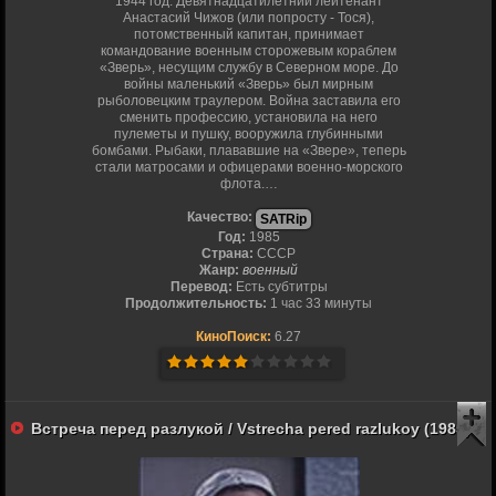
1944 год. Девятнадцатилетний лейтенант
Анастасий Чижов (или попросту - Тося),
потомственный капитан, принимает
командование военным сторожевым кораблем
«Зверь», несущим службу в Северном море. До
войны маленький «Зверь» был мирным
рыболовецким траулером. Война заставила его
сменить профессию, установила на него
пулеметы и пушку, вооружила глубинными
бомбами. Рыбаки, плававшие на «Звере», теперь
стали матросами и офицерами военно-морского
флота.…
Качество:
SATRip
Год:
1985
Страна:
СССР
Жанр:
военный
Перевод:
Есть субтитры
Продолжительность:
1 час 33 минуты
КиноПоиск:
6.27
Встреча перед разлукой / Vstrecha pered razlukoy (1985)