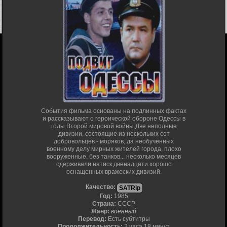
События фильма основаны на подлинных фактах
и рассказывают о героической обороне Одессы в
годы Второй мировой войны.Две неполные
дивизии, состоящие из нескольких сот
добровольцев - моряков, да необученных
военному делу мирных жителей города, плохо
вооруженные, без танков... несколько месяцев
сдерживали натиск двенадцати хорошо
оснащенных вражеских дивизий.
Качество:
SATRip
Год:
1985
Страна:
СССР
Жанр:
военный
Перевод:
Есть субтитры
Продолжительность:
2 часа 18 минут