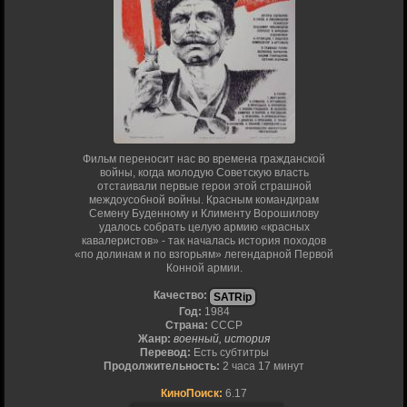
Фильм переносит нас во времена гражданской
войны, когда молодую Советскую власть
отстаивали первые герои этой страшной
междоусобной войны. Красным командирам
Семену Буденному и Клименту Ворошилову
удалось собрать целую армию «красных
кавалеристов» - так началась история походов
«по долинам и по взгорьям» легендарной Первой
Конной армии.
Качество:
SATRip
Год:
1984
Страна:
СССР
Жанр:
военный, история
Перевод:
Есть субтитры
Продолжительность:
2 часа 17 минут
КиноПоиск:
6.17