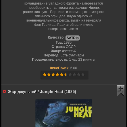
командование Западного фронта намеревается
перебросить в тыл врага разведчицу Ниеле,
ранее жившую в Берлине, и с помощью немецкого
пленного офицера, внука одного из
военноначальников рейха, выйти на генерала
фон Герлица. Ради этой цели нужно
пожертвовать всем...
Качество:
SATRip
Год:
1985
Страна:
СССР
Жанр:
военный
Перевод:
Есть субтитры
Продолжительность:
1 час 23 минуты
КиноПоиск:
6.00
Жар джунглей / Jungle Heat (1985)