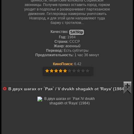
ценности, гигантские колокола Софийской
звонницы. Получив приказ оставить город, горком
уходит в подполье и разворачивает партизанское
движение. Гитлеровцы намерены уничтожить
Новгород, и для этой цели направляют туда
баржу с тротилом...
Качество:
SATRip
Год:
1984
Страна:
СССР
Жанр:
военный
Перевод:
Есть субтитры
Продолжительность:
1 час 36 минут
КиноПоиск:
6.42
В двух шагах от `Рая` / V dvukh shagakh ot 'Raya' (1984)