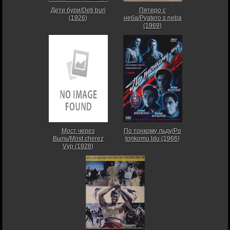
Дети бури/Deti buri
Пятеро с
(1926)
неба/Pyatero s neba
(1969)
Мост через
По тонкому льду/Po
Выпь/Most cherez
tonkomu ldu (1966)
Vyp (1928)