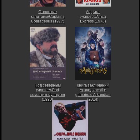
Отважные
Африка
капитаны/Captains
экспресс/Africa
Courageous (1977)
Express (1976)
Под северным
Книга заклинаний
сиянием/Pod
Аркандиаса/Le
severnym siyaniyem
grimoire d'Arkandias
(1990)
(2014)