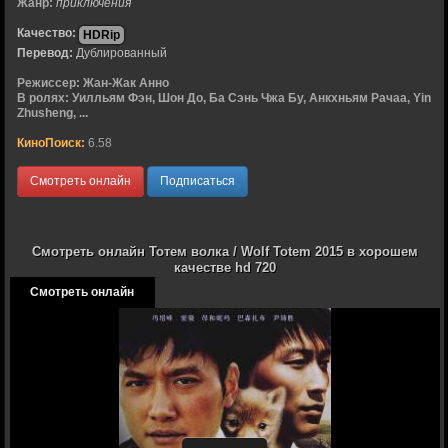
Жанр:
приключения
Качество:
HDRip
Перевод:
Дублированный
Режиссер:
Жан-Жак Анно
В ролях:
Уилльям Фэн, Шон До, Ба Сэнь Чжа Бу, Анкхньям Рачаа, Yin
Zhusheng, ...
КиноПоиск:
6.58
Смотреть онлайн
Подписаться
Смотреть онлайн Тотем волка / Wolf Totem 2015 в хорошем
качестве hd 720
Смотреть онлайн