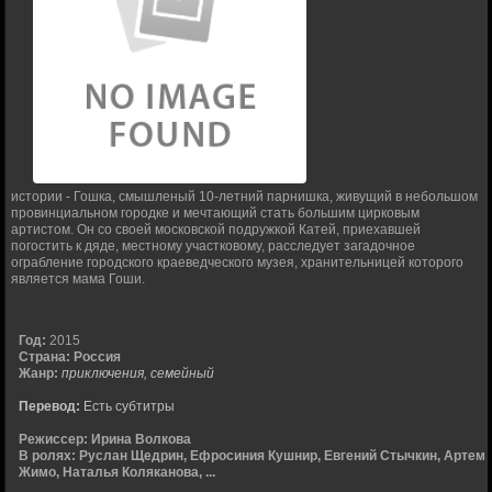
истории - Гошка, смышленый 10-летний парнишка, живущий в небольшом
провинциальном городке и мечтающий стать большим цирковым
артистом. Он со своей московской подружкой Катей, приехавшей
погостить к дяде, местному участковому, расследует загадочное
ограбление городского краеведческого музея, хранительницей которого
является мама Гоши.
Год:
2015
Страна:
Россия
Жанр:
приключения, семейный
Перевод:
Есть субтитры
Режиссер:
Ирина Волкова
В ролях:
Руслан Щедрин, Ефросиния Кушнир, Евгений Стычкин, Артем
Жимо, Наталья Коляканова, ...