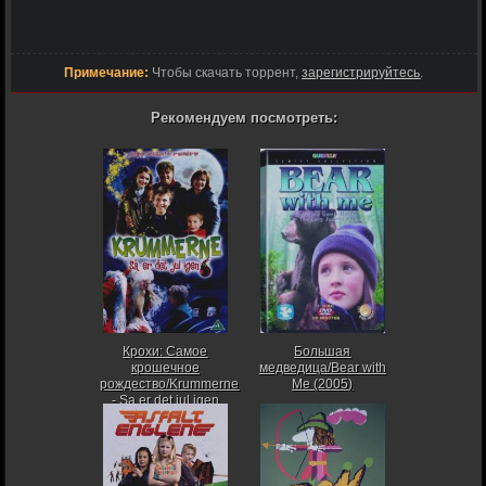
Примечание:
Чтобы скачать торрент,
зарегистрируйтесь
.
Рекомендуем посмотреть:
Крохи: Самое
Большая
крошечное
медведица/Bear with
рождество/Krummerne
Me (2005)
- Sa er det jul igen
(2006)