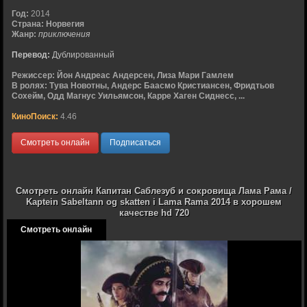
Год:
2014
Страна:
Норвегия
Жанр:
приключения
Перевод:
Дублированный
Режиссер:
Йон Андреас Андерсен, Лиза Мари Гамлем
В ролях:
Тува Новотны, Андерс Баасмо Кристиансен, Фридтьов
Сохейм, Одд Магнус Уильямсон, Карре Хаген Сиднесс, ...
КиноПоиск:
4.46
Смотреть онлайн
Подписаться
Смотреть онлайн Капитан Саблезуб и сокровища Лама Рама /
Kaptein Sabeltann og skatten i Lama Rama 2014 в хорошем
качестве hd 720
Смотреть онлайн