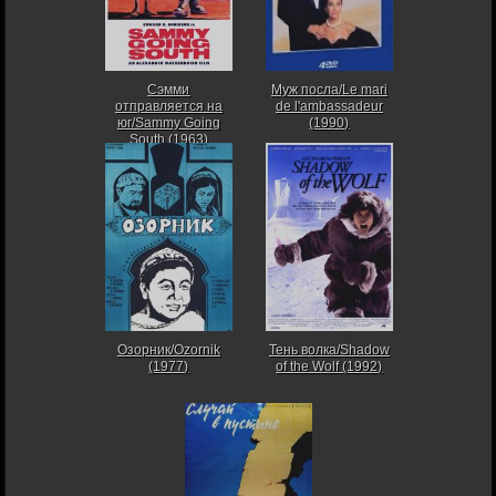
Сэмми
Муж посла/Le mari
отправляется на
de l'ambassadeur
юг/Sammy Going
(1990)
South (1963)
Озорник/Ozornik
Тень волка/Shadow
(1977)
of the Wolf (1992)