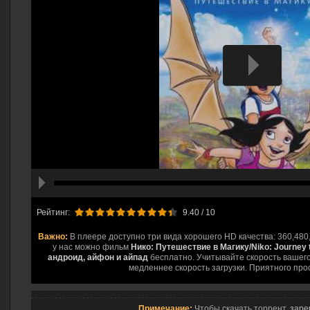
hd2160
hd1440
highres
hd1080
hd720
large
medium
small
tiny
Рейтинг:
9.40
/ 10
Важно:
В плеере доступно три вида хорошего HD качества: 360,480
у нас можно фильм
Нико: Путешествие в Магику/Niko: Journey 
андроид, айфон и айпад
бесплатно. Учитывайте скорость вашего
медленнее скорость загрузки. Приятного про
Примечание:
Чтобы скачать торрент,
заре