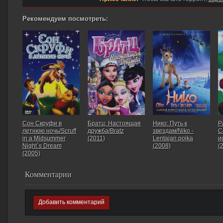
Рекомендуем посмотреть:
Сон Скруфи в
Братц: Настоящая
Нико: Путь к
Р
летнюю ночь/Scruff
дружба/Bratz
звездам/Niko -
С
in a Midsummer
(2011)
Lentajan poika
и
Night`s Dream
(2008)
(
(2005)
Комментарии
Добавить комментарий