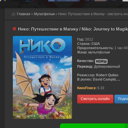
Главная
»
Мультфильм
» Нико: Путешествие в Магику - смотреть о
Нико: Путешествие в Магику / Niko: Journey to Magi
Год:
2012
Страна:
США
Продолжительность:
1 час 40
Жанр:
мультфильм
Качество:
HDRip
Перевод:
Дублированный
Режиссер:
Robert Quilao
В ролях:
David Campiti, ...
КиноПоиск:
6.33
Смотреть онлайн
Подпи