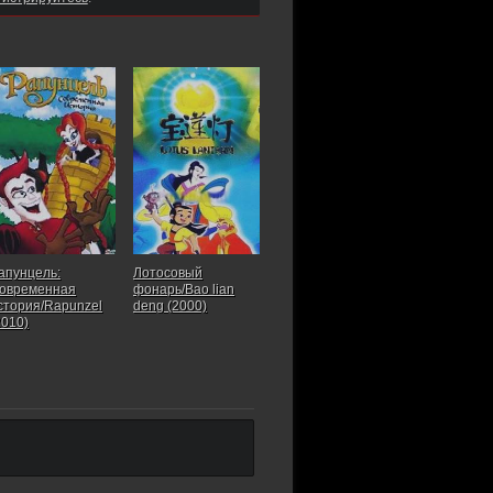
апунцель:
Лотосовый
овременная
фонарь/Bao lian
стория/Rapunzel
deng (2000)
2010)