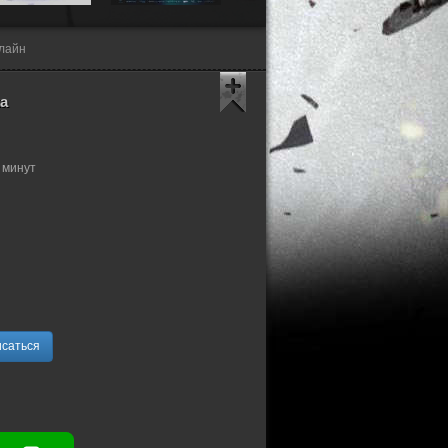
нлайн
ka
 минут
саться