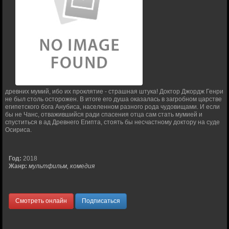
древних мумий, ибо их проклятие - страшная штука! Доктор Джордж Генри
не был столь осторожен. В итоге его душа оказалась в загробном царстве
египетского бога Анубиса, населенном разного рода чудовищами. И если
бы не Чанс, отважившийся ради спасения отца сам стать мумией и
спуститься в ад Древнего Египта, стоять бы несчастному доктору на суде
Осириса.
Год:
2018
Жанр:
мультфильм, комедия
Смотреть онлайн
Подписаться