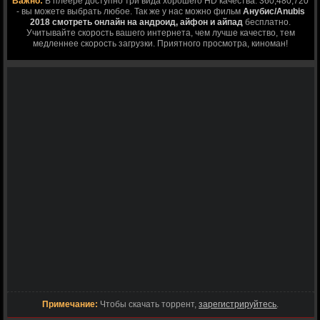
Важно:
В плеере доступно три вида хорошего HD качества: 360,480,720
- вы можете выбрать любое. Так же у нас можно фильм
Анубис/Anubis
2018 смотреть онлайн на андроид, айфон и айпад
бесплатно.
Учитывайте скорость вашего интернета, чем лучше качество, тем
медленнее скорость загрузки. Приятного просмотра, киноман!
Примечание:
Чтобы скачать торрент,
зарегистрируйтесь
.