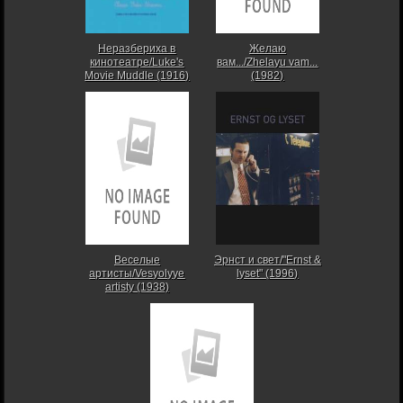
Неразбериха в
Желаю
кинотеатре/Luke's
вам.../Zhelayu vam...
Movie Muddle (1916)
(1982)
Веселые
Эрнст и свет/"Ernst &
артисты/Vesyolyye
lyset" (1996)
artisty (1938)