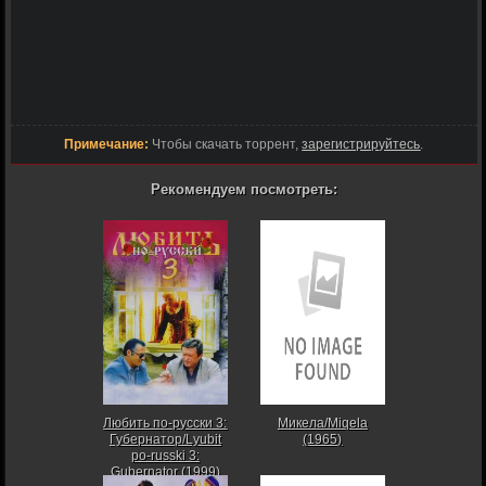
Примечание:
Чтобы скачать торрент,
зарегистрируйтесь
.
Рекомендуем посмотреть:
Любить по-русски 3:
Микела/Miqela
Губернатор/Lyubit
(1965)
po-russki 3:
Gubernator (1999)