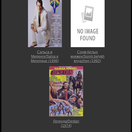
Сальса и
Сонм белых
Меренге/Salsa e
княжен/Sonm belykh
Merengue (1996)
knyazhen (1992)
Легенда/Destan
(1974)