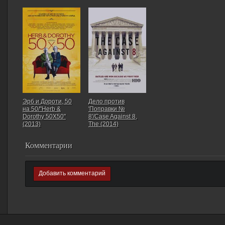
Эрб и Дороти, 50
Дело против
на 50/"Herb &
'Поправки №
Dorothy 50X50"
8'/Case Against 8,
(2013)
The (2014)
Комментарии
Добавить комментарий