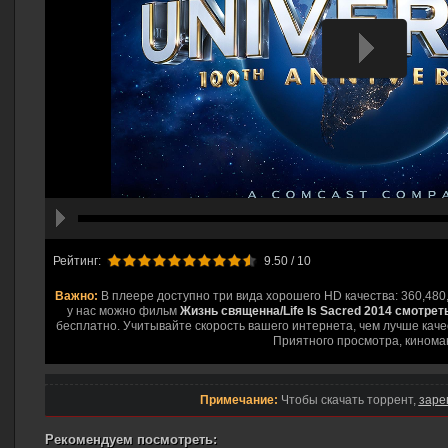
hd2160
hd1440
highres
hd1080
hd720
large
medium
small
tiny
Рейтинг:
9.50
/ 10
Важно:
В плеере доступно три вида хорошего HD качества: 360,480
у нас можно фильм
Жизнь священна/Life Is Sacred 2014 смотрет
бесплатно. Учитывайте скорость вашего интернета, чем лучше качес
Приятного просмотра, кинома
Примечание:
Чтобы скачать торрент,
заре
Рекомендуем посмотреть: