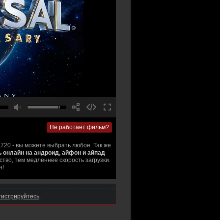
Не работает фильм?
,720 - вы можете выбрать любое. Так же
ь онлайн на андроид, айфон и айпад
тво, тем медленнее скорость загрузки.
н!
гистрируйтесь
.