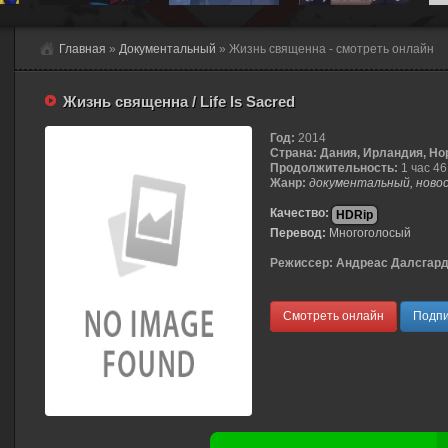
Главная
»
Документальный
» Жизнь священна - смотреть онлайн
Жизнь священна / Life Is Sacred
Год:
2014
Страна:
Дания, Ирландия, Но
Продолжительность:
1 час 46
Жанр:
документальный, ново
Качество:
HDRip
Перевод:
Многоголосый
Режиссер:
Андреас Далсгард,
Смотреть онлайн
Подпи