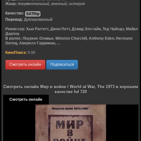
Жанр:
документальный, военный, история
Качество:
SATRip
Перевод:
Дублированный
Режиссер:
Хью Раггетт, Джон Петт, Дэвид Элстайн, Тед Чайлдз, Майкл
Дарлоу
В ролях:
Лоуренс Оливье, Winston Churchill, Anthony Eden, Hermann
Goring, Аверелл Гарриман, ...
КиноПоиск:
8.98
Смотреть онлайн
Подписаться
Смотреть онлайн Мир в войне / World at War, The 1973 в хорошем
качестве hd 720
Смотреть онлайн