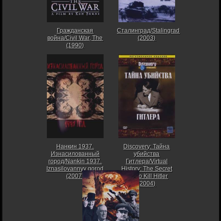
Гражданская
Сталинград/Stalingrad
война/Civil War, The
(2003)
(1990)
Нанкин 1937.
Discovery: Тайна
Изнасилованный
убийства
город/Nankin 1937.
Гитлера/Virtual
Iznasilovannyy gorod
History: The Secret
(2007)
Plot to Kill Hitler
(2004)