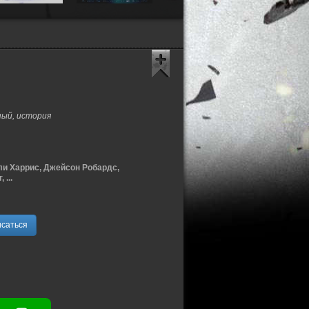
ый, история
ли Харрис, Джейсон Робардс,
...
саться