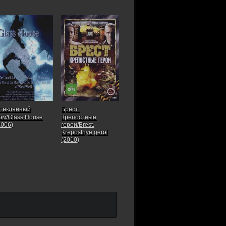
теклянный
Брест.
ом/Glass House
Крепостные
2006)
герои/Brest.
Krepostnye geroi
(2010)