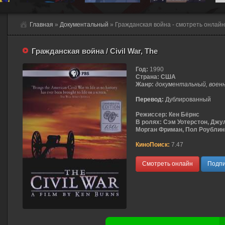
Главная
»
Документальный
» Гражданская война - смотреть онлайн
Гражданская война / Civil War, The
Год:
1990
Страна:
США
Жанр:
документальный, военн
Перевод:
Дублированный
Режиссер:
Кен Бёрнс
В ролях:
Сэм Уотерстон, Джу
Морган Фриман, Пол Роублинг, 
КиноПоиск:
7.47
Смотреть онлайн
Подпи