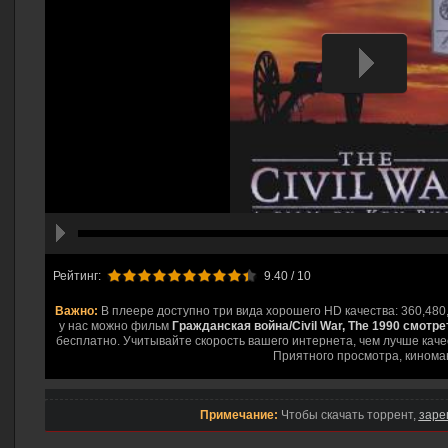
hd2160
hd1440
highres
hd1080
hd720
large
medium
small
tiny
Рейтинг:
9.40
/ 10
Важно:
В плеере доступно три вида хорошего HD качества: 360,480
у нас можно фильм
Гражданская война/Civil War, The 1990 смотр
бесплатно. Учитывайте скорость вашего интернета, чем лучше качес
Приятного просмотра, кинома
Примечание:
Чтобы скачать торрент,
заре