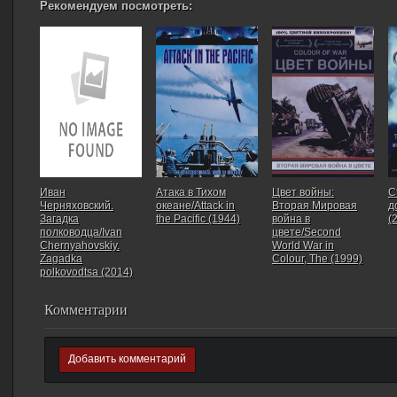
Рекомендуем посмотреть:
Иван
Атака в Тихом
Цвет войны:
С
Черняховский.
океане/Attack in
Вторая Мировая
д
Загадка
the Pacific (1944)
война в
(
полководца/Ivan
цвете/Second
Chernyahovskiy.
World War in
Zagadka
Colour, The (1999)
polkovodtsa (2014)
Комментарии
Добавить комментарий