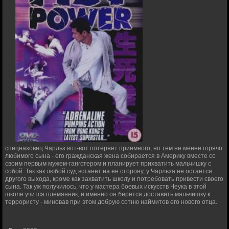
спецназовец Чарльз вот-вот потеряет приемного, но тем не менее горячо
любимого сына - его гражданская жена собирается в Америку вместе со
своим первым мужем-гангстером и планирует прихватить мальчишку с
собой. Так как любой суд встанет на ее сторону, у Чарльза не остается
другого выхода, кроме как захватить школу и потребовать привести своего
сына. Так уж получилось, что у мастера боевых искусств Чеука в этой
школе учится племянник, и именно он берется доставить мальчишку к
террористу - миновав при этом добрую сотню наймитов его нового отца.