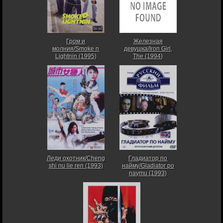
Гром и
Железная
молния/Smoke n
девушка/Iron Girl,
Lightnin (1995)
The (1994)
Леди охотник/Cheng
Гладиатор по
shi nu lie ren (1993)
найму/Gladiator po
naymu (1993)