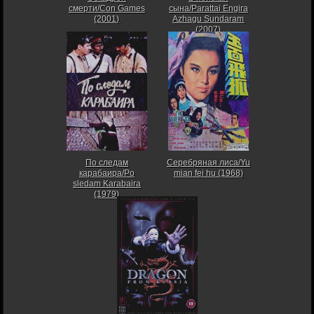
смерти/Con Games
сына/Parattai Engira
(2001)
Azhagu Sundaram
(2007)
По следам
Серебряная лиса/Yu
карабаира/Po
mian fei hu (1968)
sledam Karabaira
(1979)