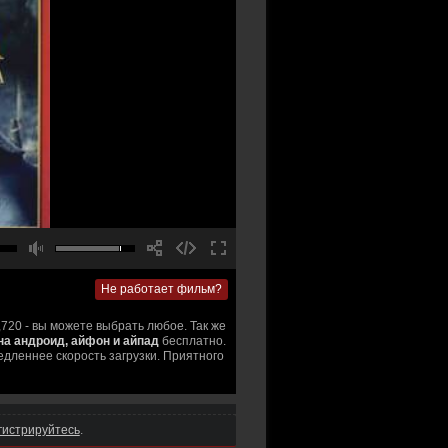
Не работает фильм?
,720 - вы можете выбрать любое. Так же
на андроид, айфон и айпад
бесплатно.
едленнее скорость загрузки. Приятного
гистрируйтесь
.