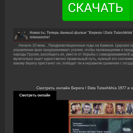
Новость:
Теперь данный фильм "Берега / Data Tutashkhi
планшете!
Начало 20 века... Предреволюционные годы на Кавказе. Царское 
управление края предпринимает усилия, чтобы провокациями и пред
народы Грузии, разобщить их, увести от борьбы с самодержавием.В 
мучительно ищет единственно правильный путь, нужный его соплемен
какому берегу пристанет он, победит ли в неравном сражении с госу
Смотреть онлайн Берега / Data Tutashkhia 1977 в
Смотреть онлайн