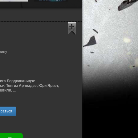
минут
Гига Лордкипанидзе
и, Тенгиз Арчвадзе, Юри Ярвет,
вили, ...
саться