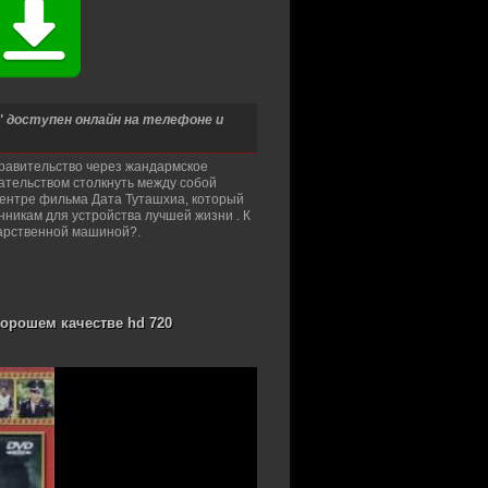
a" доступен онлайн на телефоне и
правительство через жандармское
ательством столкнуть между собой
центре фильма Дата Туташхиа, который
никам для устройства лучшей жизни . К
дарственной машиной?.
 хорошем качестве hd 720