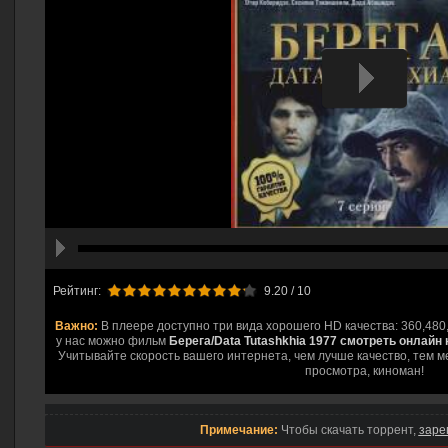
hd2160
hd1440
highres
hd1080
hd720
large
medium
small
tiny
Рейтинг:
9.20
/ 10
Важно:
В плеере доступно три вида хорошего HD качества: 360,480
у нас можно фильм
Берега/Data Tutashkhia 1977 смотреть онлайн 
Учитывайте скорость вашего интернета, чем лучше качество, тем м
просмотра, киноман!
Примечание:
Чтобы скачать торрент,
заре