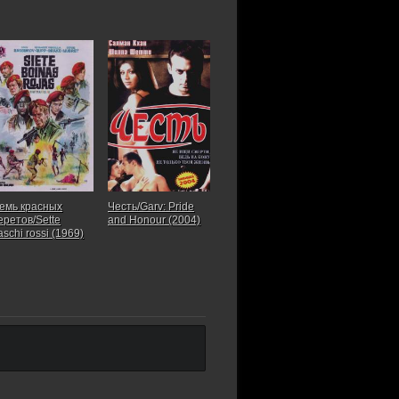
емь красных
Честь/Garv: Pride
еретов/Sette
and Honour (2004)
aschi rossi (1969)