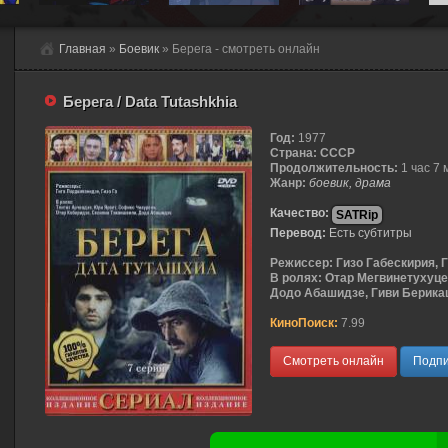
Главная
»
Боевик
» Берега - смотреть онлайн
Берега / Data Tutashkhia
Год:
1977
Страна:
СССР
Продолжительность:
1 час 7 
Жанр:
боевик, драма
Качество:
SATRip
Перевод:
Есть субтитры
Режиссер:
Гизо Габескирия, 
В ролях:
Отар Мегвинетухуцес
Додо Абашидзе, Гиви Берикаш
КиноПоиск:
7.99
Смотреть онлайн
Подпи