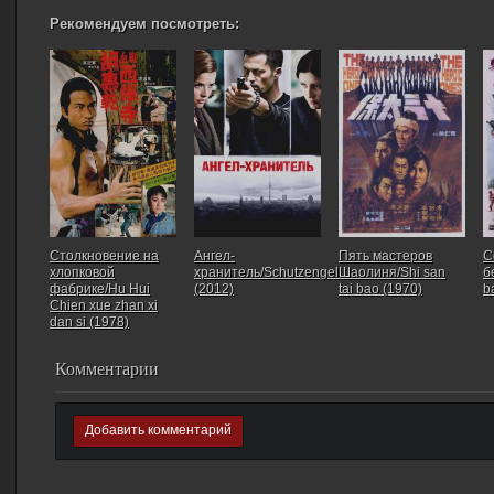
Рекомендуем посмотреть:
Столкновение на
Ангел-
Пять мастеров
С
хлопковой
хранитель/Schutzengel
Шаолиня/Shi san
б
фабрике/Hu Hui
(2012)
tai bao (1970)
b
Chien xue zhan xi
dan si (1978)
Комментарии
Добавить комментарий