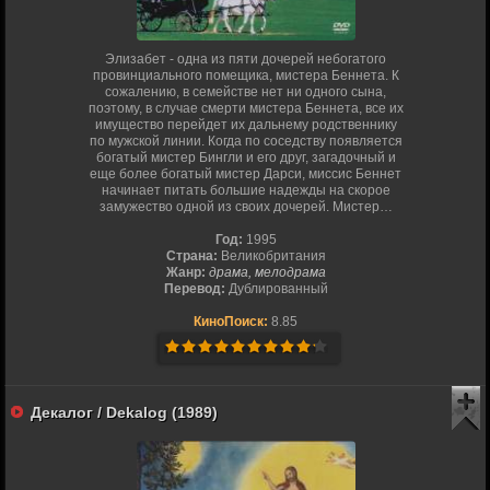
Элизабет - одна из пяти дочерей небогатого
провинциального помещика, мистера Беннета. К
сожалению, в семействе нет ни одного сына,
поэтому, в случае смерти мистера Беннета, все их
имущество перейдет их дальнему родственнику
по мужской линии. Когда по соседству появляется
богатый мистер Бингли и его друг, загадочный и
еще более богатый мистер Дарси, миссис Беннет
начинает питать большие надежды на скорое
замужество одной из своих дочерей. Мистер…
Год:
1995
Страна:
Великобритания
Жанр:
драма, мелодрама
Перевод:
Дублированный
КиноПоиск:
8.85
Декалог / Dekalog (1989)