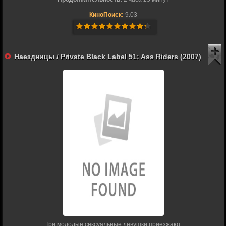
КиноПоиск:
9.03
Наездницы / Private Black Label 51: Ass Riders (2007)
Три молодые сексуальные девушки приезжают