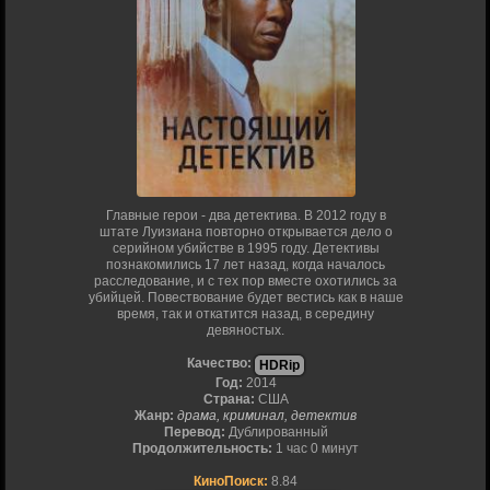
Главные герои - два детектива. В 2012 году в
штате Луизиана повторно открывается дело о
серийном убийстве в 1995 году. Детективы
познакомились 17 лет назад, когда началось
расследование, и с тех пор вместе охотились за
убийцей. Повествование будет вестись как в наше
время, так и откатится назад, в середину
девяностых.
Качество:
HDRip
Год:
2014
Страна:
США
Жанр:
драма, криминал, детектив
Перевод:
Дублированный
Продолжительность:
1 час 0 минут
КиноПоиск:
8.84