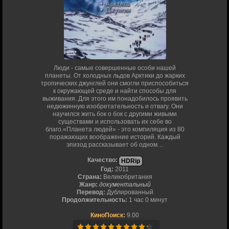
Люди - самые совершенные особи нашей
планеты. От холодных льдов Арктики до жарких
тропических джунглей они смогли приспособиться
к окружающей среде и найти способы для
выживания. Для этого им понадобилось проявить
недюжинную изобретательность и отвагу. Они
научился жить бок о бок с другими живыми
существами и использовать их себе во
благо.«Планета людей» - это компиляция из 80
поражающих воображение историй. Каждый
эпизод рассказывает об одном…
Качество:
HDRip
Год:
2011
Страна:
Великобритания
Жанр:
документальный
Перевод:
Дублированный
Продолжительность:
1 час 0 минут
КиноПоиск:
9.00