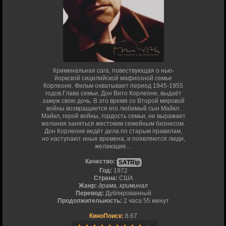
Криминальная сага, повествующая о нью-
йоркской сицилийской мафиозной семье
Корлеоне. Фильм охватывает период 1945-1955
годов.Глава семьи, Дон Вито Корлеоне, выдаёт
замуж свою дочь. В это время со Второй мировой
войны возвращается его любимый сын Майкл.
Майкл, герой войны, гордость семьи, не выражает
желания заняться жестоким семейным бизнесом.
Дон Корлеоне ведёт дела по старым правилам,
но наступают иные времена, и появляются люди,
желающие…
Качество:
SATRip
Год:
1972
Страна:
США
Жанр:
драма, криминал
Перевод:
Дублированный
Продолжительность:
2 часа 55 минут
КиноПоиск:
8.67