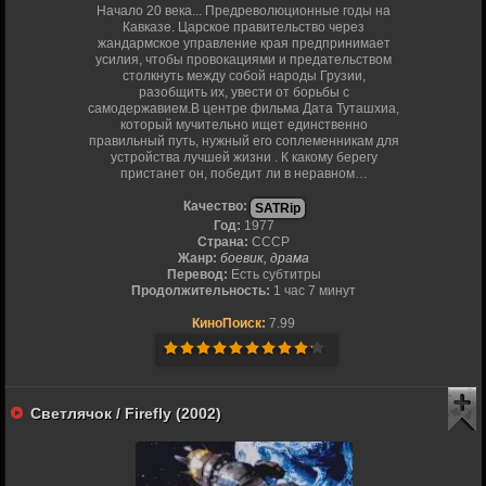
Начало 20 века... Предреволюционные годы на
Кавказе. Царское правительство через
жандармское управление края предпринимает
усилия, чтобы провокациями и предательством
столкнуть между собой народы Грузии,
разобщить их, увести от борьбы с
самодержавием.В центре фильма Дата Туташхиа,
который мучительно ищет единственно
правильный путь, нужный его соплеменникам для
устройства лучшей жизни . К какому берегу
пристанет он, победит ли в неравном…
Качество:
SATRip
Год:
1977
Страна:
СССР
Жанр:
боевик, драма
Перевод:
Есть субтитры
Продолжительность:
1 час 7 минут
КиноПоиск:
7.99
Светлячок / Firefly (2002)