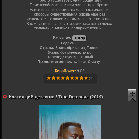
просто существует, она процветает.
Приспосабливаясь и изменяясь, приобретая
удивительные формы, находя неожиданные
способы существования, жизнь еще раз
доказывает величие и грандиозность эволюции.
Вас ждут потрясающие съемки касаток во льдах,
тюленей, пингвинов, полярных птиц и…
Качество:
HDRip
Год:
2011
Страна:
Великобритания, Греция
Жанр:
документальный
Перевод:
Дублированный
Продолжительность:
1 час 0 минут
КиноПоиск:
9.02
Настоящий детектив / True Detective (2014)