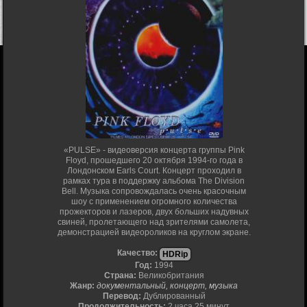
«PULSE» - видеоверсия концерта группы Pink
Floyd, прошедшего 20 октября 1994-го года в
Лондонском Earls Court. Концерт проходил в
рамках тура в поддержку альбома The Division
Bell. Музыка сопровождалась очень красочным
шоу с применением огромного количества
прожекторов и лазеров, двух больших надувных
свиней, пролетающего над зрителями самолета,
демонстрацией видеороликов на круглом экране.
Качество:
HDRip
Год:
1994
Страна:
Великобритания
Жанр:
документальный, концерт, музыка
Перевод:
Дублированный
Продолжительность:
2 часа 25 минут